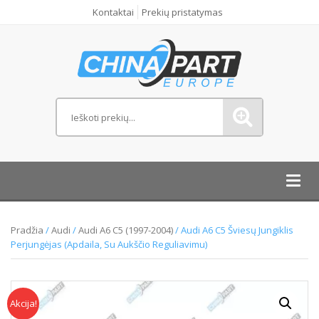
Kontaktai
Prekių pristatymas
Toggl
navig
Pradžia
/
Audi
/
Audi A6 C5 (1997-2004)
/ Audi A6 C5 Šviesų Jungiklis
Perjungėjas (Apdaila, Su Aukščio Reguliavimu)
Akcija!