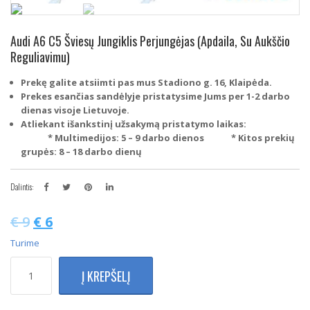
Audi A6 C5 Šviesų Jungiklis Perjungėjas (Apdaila, Su Aukščio
Reguliavimu)
Prekę galite atsiimti pas mus Stadiono g. 16, Klaipėda.
Prekes esančias sandėlyje pristatysime Jums per 1-2 darbo
dienas visoje Lietuvoje.
Atliekant išankstinį užsakymą pristatymo laikas:
* Multimedijos: 5 – 9 darbo dienos
* Kitos prekių
grupės: 8 – 18 darbo dienų
Dalintis:
€
9
€
6
Turime
produkto
Į KREPŠELĮ
kiekis:
Audi
A6