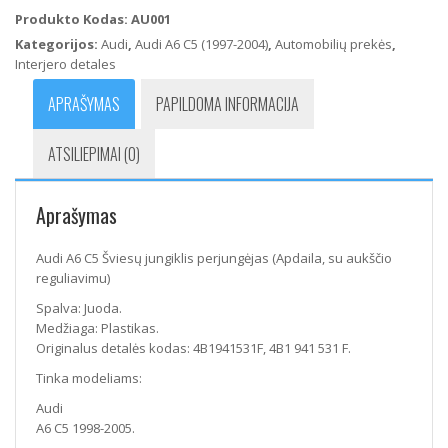
C5
Produkto Kodas:
AU001
Šviesų
Kategorijos:
Audi
,
Audi A6 C5 (1997-2004)
,
Automobilių prekės
,
jungiklis
Interjero detales
perjungėjas
(Apdaila,
APRAŠYMAS
PAPILDOMA INFORMACIJA
su
aukščio
ATSILIEPIMAI (0)
reguliavimu)
Aprašymas
Audi A6 C5 Šviesų jungiklis perjungėjas (Apdaila, su aukščio
reguliavimu)
Spalva: Juoda.
Medžiaga: Plastikas.
Originalus detalės kodas: 4B1941531F, 4B1 941 531 F.
Tinka modeliams:
Audi
A6 C5 1998-2005.