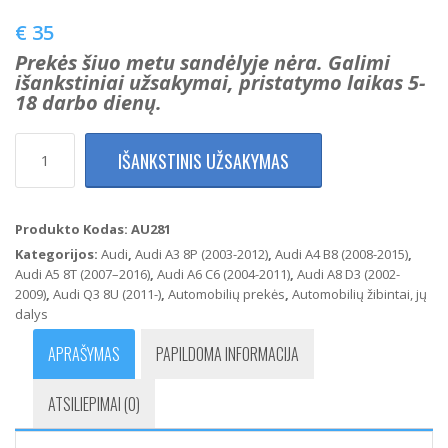
€
35
Prekės šiuo metu sandėlyje nėra. Galimi
išankstiniai užsakymai, pristatymo laikas 5-
18 darbo dienų.
produkto
IŠANKSTINIS UŽSAKYMAS
kiekis:
Audi
A3
A4
Produkto Kodas:
AU281
A5
Kategorijos:
Audi
,
Audi A3 8P (2003-2012)
,
Audi A4 B8 (2008-2015)
,
A6
Audi A5 8T (2007–2016)
,
Audi A6 C6 (2004-2011)
,
Audi A8 D3 (2002-
A8
2009)
,
Audi Q3 8U (2011-)
,
Automobilių prekės
,
Automobilių žibintai, jų
Q3
dalys
Veidrodėlių
LED
APRAŠYMAS
PAPILDOMA INFORMACIJA
posūkio
signalų
ATSILIEPIMAI (0)
komplektas