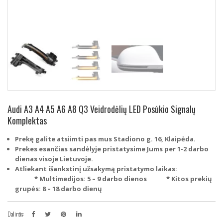
Audi A3 A4 A5 A6 A8 Q3 Veidrodėlių LED Posūkio Signalų
Komplektas
Prekę galite atsiimti pas mus Stadiono g. 16, Klaipėda.
Prekes esančias sandėlyje pristatysime Jums per 1-2 darbo
dienas visoje Lietuvoje.
Atliekant išankstinį užsakymą pristatymo laikas:
* Multimedijos: 5 – 9 darbo dienos
* Kitos prekių
grupės: 8 – 18 darbo dienų
Dalintis: