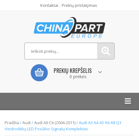
Kontaktai
Prekių pristatymas
PREKIŲ KREPŠELIS
0 prekės
Toggl
navig
Pradžia
/
Audi
/
Audi A6 C6 (2004-2011)
/ Audi A3 A4 A5 A6 A8 Q3
Veidrodėlių LED Posūkio Signalų Komplektas