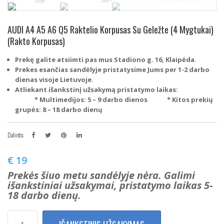
AUDI A4 A5 A6 Q5 Raktelio Korpusas Su Geležte (4 Mygtukai)
(Rakto Korpusas)
Prekę galite atsiimti pas mus Stadiono g. 16, Klaipėda.
Prekes esančias sandėlyje pristatysime Jums per 1-2 darbo
dienas visoje Lietuvoje.
Atliekant išankstinį užsakymą pristatymo laikas:
* Multimedijos: 5 – 9 darbo dienos
* Kitos prekių
grupės: 8 – 18 darbo dienų
Dalintis:
€
19
Prekės šiuo metu sandėlyje nėra. Galimi
išankstiniai užsakymai, pristatymo laikas 5-
18 darbo dienų.
produkto