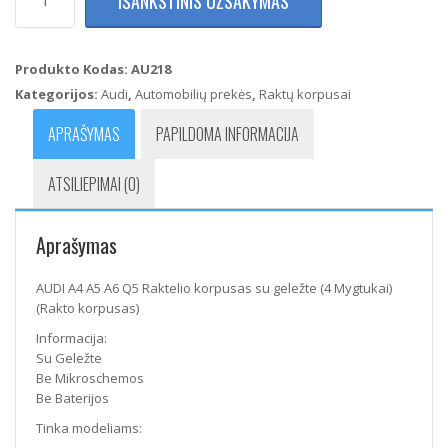
IŠANKSTINIS UŽSAKYMAS
kiekis:
AUDI
A4
A5
Produkto Kodas:
AU218
A6
Kategorijos:
Audi
,
Automobilių prekės
,
Raktų korpusai
Q5
Raktelio
APRAŠYMAS
PAPILDOMA INFORMACIJA
korpusas
su
ATSILIEPIMAI (0)
geležte
(4
Mygtukai)
Aprašymas
(Rakto
korpusas)
AUDI A4 A5 A6 Q5 Raktelio korpusas su geležte (4 Mygtukai)
(Rakto korpusas)
Informacija:
Su Geležte
Be Mikroschemos
Be Baterijos
Tinka modeliams: