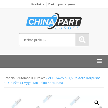
Kontaktai
Prekių pristatymas
Toggl
navig
Pradžia
/
Automobilių Prekės
/ AUDI A4 A5 A6 Q5 Raktelio Korpusas
Su Geležte (4 Mygtukai)(Rakto Korpusas)