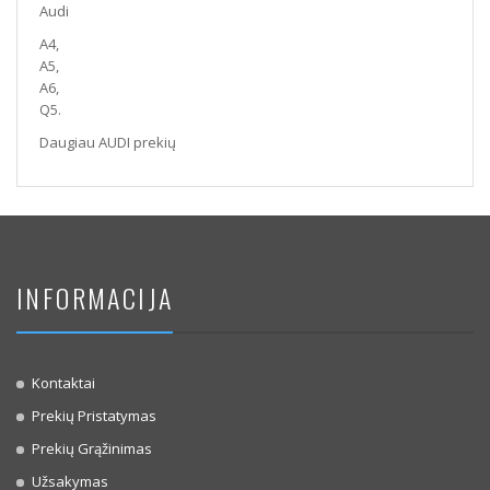
Audi
A4,
A5,
A6,
Q5.
Daugiau AUDI prekių
INFORMACIJA
Kontaktai
Prekių Pristatymas
Prekių Grąžinimas
Užsakymas