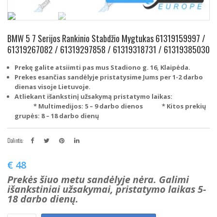
BMW 5 7 Serijos Rankinio Stabdžio Mygtukas 61319159997 /
61319267082 / 61319297858 / 61319318731 / 61319385030
Prekę galite atsiimti pas mus Stadiono g. 16, Klaipėda.
Prekes esančias sandėlyje pristatysime Jums per 1-2 darbo
dienas visoje Lietuvoje.
Atliekant išankstinį užsakymą pristatymo laikas:
* Multimedijos: 5 – 9 darbo dienos
* Kitos prekių
grupės: 8 – 18 darbo dienų
Dalintis:
€
48
Prekės šiuo metu sandėlyje nėra. Galimi
išankstiniai užsakymai, pristatymo laikas 5-
18 darbo dienų.