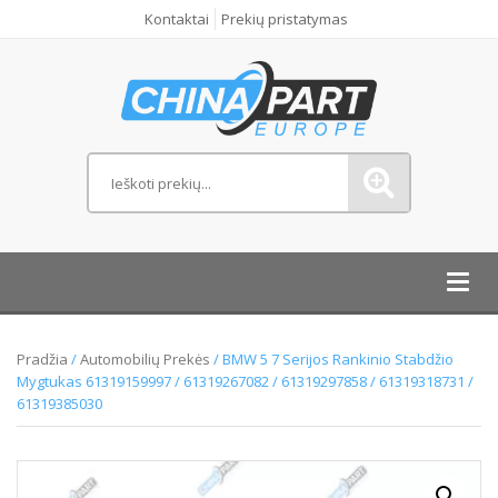
Kontaktai
Prekių pristatymas
Toggl
navig
Pradžia
/
Automobilių Prekės
/ BMW 5 7 Serijos Rankinio Stabdžio
Mygtukas 61319159997 / 61319267082 / 61319297858 / 61319318731 /
61319385030