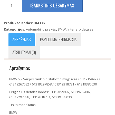
produkto
IŠANKSTINIS UŽSAKYMAS
kiekis:
BMW
5
7
Produkto Kodas:
BM338
Serijos
Kategorijos:
Automobilių prekės
,
BMW
,
Interjero detales
rankinio
stabdžio
APRAŠYMAS
PAPILDOMA INFORMACIJA
mygtukas
61319159997
ATSILIEPIMAI (0)
/
61319267082
/
Aprašymas
61319297858
/
61319318731
BMW 5 7 Serijos rankinio stabdžio mygtukas 61319159997 /
/
61319267082 / 61319297858 / 61319318731 / 61319385030
61319385030
Originalus detalės kodas: 61319159997, 61319267082,
61319297858, 61319318731, 61319385030.
Tinka modeliams:
BMW