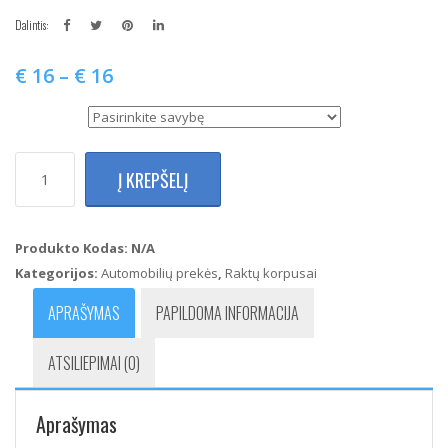
Dalintis:
€
16
–
€
16
Tipas
produkto
Į KREPŠELĮ
kiekis:
Chrysler
300
Town
Produkto Kodas:
N/A
Country
Kategorijos:
Automobilių prekės
,
Raktų korpusai
Dodge
Challenger
APRAŠYMAS
PAPILDOMA INFORMACIJA
Jeep
Grand
ATSILIEPIMAI (0)
Cherokee
Raktelio
korpusas
Aprašymas
(3
Mygtukai+