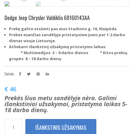
Dodge Jeep Chrysler Valdiklis 68160143AA
Prekę galite atsiimti pas mus Stadiono g. 16, Klaipėda.
Prekes esančias sandėlyje pristatysime Jums per 1-2 darbo
dienas visoje Lietuvoje.
Atliekant išankstinį užsakymą pristatymo laikas:
* Multimedijos: 5 – 9 darbo dienos
* Kitos prekių
grupės: 8 – 18 darbo dienų
Dalintis:
€
46
Prekės šiuo metu sandėlyje nėra. Galimi
išankstiniai užsakymai, pristatymo laikas 5-
18 darbo dienų.
produkto
IŠANKSTINIS UŽSAKYMAS
kiekis:
Dodge