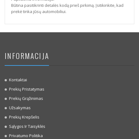
Būtina pasitikrinti detalės kodą prieš pirkimą. Įsitikinkite, kad
prekė tinka jūsų automobiliui.
INFORMACIJA
Kontaktai
Prekių Pristatymas
Prekių Grąžinimas
Užsakymas
Prekių Krepšelis
Sąlygos Ir Taisyklės
Privatumo Politika