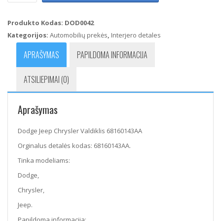
Jeep
Chrysler
Produkto Kodas:
DOD0042
Valdiklis
Kategorijos:
Automobilių prekės
,
Interjero detales
68160143AA
APRAŠYMAS
PAPILDOMA INFORMACIJA
ATSILIEPIMAI (0)
Aprašymas
Dodge Jeep Chrysler Valdiklis 68160143AA
Orginalus detalės kodas: 68160143AA.
Tinka modeliams:
Dodge,
Chrysler,
Jeep.
Papildoma informacija: