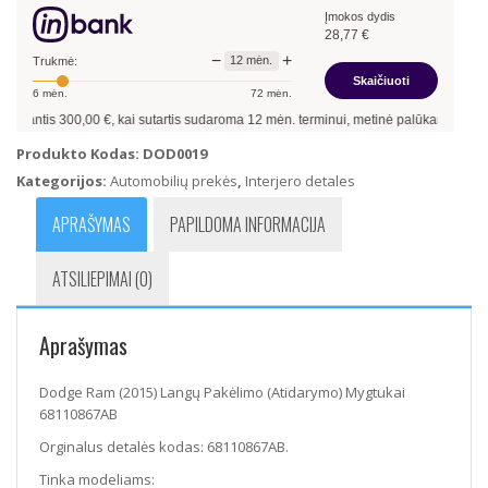
Įmokos dydis
Langų
28,77
€
Pakėlimo
−
+
12
mėn.
(Atidarymo)
Trukmė:
Skaičiuoti
Mygtukai
6
mėn.
72
mėn.
68110867AB
inantis
300,00
€, kai sutartis sudaroma
12
mėn. terminui, metinė palūkanų norma –
Produkto Kodas:
DOD0019
Kategorijos:
Automobilių prekės
,
Interjero detales
APRAŠYMAS
PAPILDOMA INFORMACIJA
ATSILIEPIMAI (0)
Aprašymas
Dodge Ram (2015) Langų Pakėlimo (Atidarymo) Mygtukai
68110867AB
Orginalus detalės kodas: 68110867AB.
Tinka modeliams: