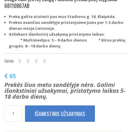
68110867AB
Prekę galite atsiimti pas mus Stadiono g. 16, Klaipėda.
Prekes esančias sandėlyje pristatysime Jums per 1-2 darbo
dienas visoje Lietuvoje.
Atliekant išankstinį užsakymą pristatymo laikas:
* Multimedijos: 5 – 9 darbo dienos
* Kitos prekių
grupės: 8 – 18 darbo dienų
Dalintis:
€
65
Prekės šiuo metu sandėlyje nėra. Galimi
išankstiniai užsakymai, pristatymo laikas 5-
18 darbo dienų.
produkto
IŠANKSTINIS UŽSAKYMAS
kiekis:
Dodge
Ram
(2015)