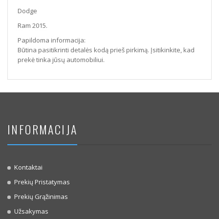
Dodge
Ram 2015.
Papildoma informacija:
Būtina pasitikrinti detalės kodą prieš pirkimą. Įsitikinkite, kad
prekė tinka jūsų automobiliui.
INFORMACIJA
Kontaktai
Prekių Pristatymas
Prekių Grąžinimas
Užsakymas