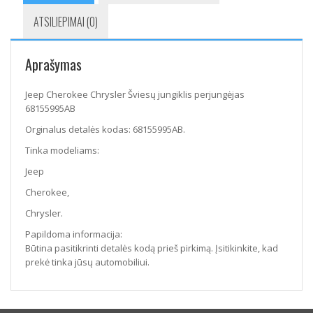
ATSILIEPIMAI (0)
Aprašymas
Jeep Cherokee Chrysler Šviesų jungiklis perjungėjas
68155995AB
Orginalus detalės kodas: 68155995AB.
Tinka modeliams:
Jeep
Cherokee,
Chrysler.
Papildoma informacija:
Būtina pasitikrinti detalės kodą prieš pirkimą. Įsitikinkite, kad
prekė tinka jūsų automobiliui.