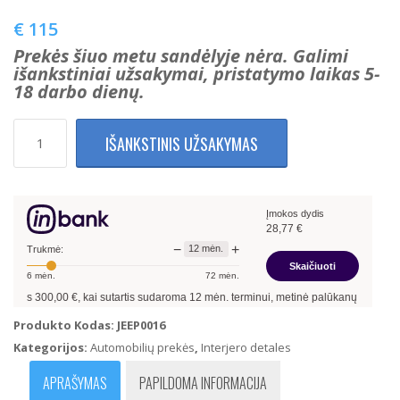
€
115
Prekės šiuo metu sandėlyje nėra. Galimi
išankstiniai užsakymai, pristatymo laikas 5-
18 darbo dienų.
produkto
IŠANKSTINIS UŽSAKYMAS
kiekis:
Jeep
Cherokee
Chrysler
Įmokos dydis
Šviesų
28,77
€
jungiklis
−
+
12
mėn.
perjungėjas
Trukmė:
Skaičiuoti
68155995AB
6
mėn.
72
mėn.
ntis
300,00
€, kai sutartis sudaroma
12
mėn. terminui, metinė palūkanų norma –
13
Produkto Kodas:
JEEP0016
Kategorijos:
Automobilių prekės
,
Interjero detales
APRAŠYMAS
PAPILDOMA INFORMACIJA