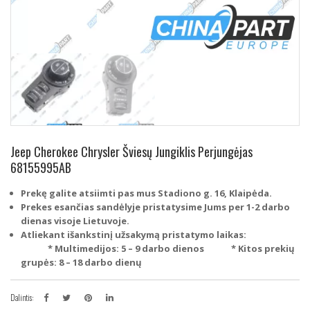
Jeep Cherokee Chrysler Šviesų Jungiklis Perjungėjas
68155995AB
Prekę galite atsiimti pas mus Stadiono g. 16, Klaipėda.
Prekes esančias sandėlyje pristatysime Jums per 1-2 darbo
dienas visoje Lietuvoje.
Atliekant išankstinį užsakymą pristatymo laikas:
* Multimedijos: 5 – 9 darbo dienos
* Kitos prekių
grupės: 8 – 18 darbo dienų
Dalintis: