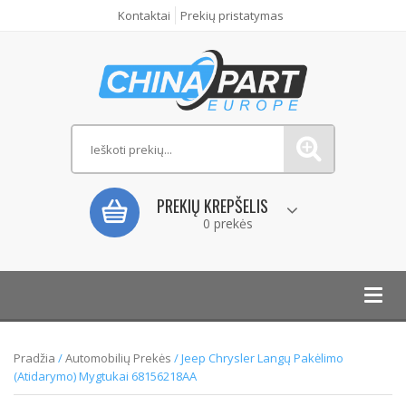
Kontaktai
Prekių pristatymas
PREKIŲ KREPŠELIS
0 prekės
Toggl
navig
Pradžia
/
Automobilių Prekės
/ Jeep Chrysler Langų Pakėlimo
(Atidarymo) Mygtukai 68156218AA