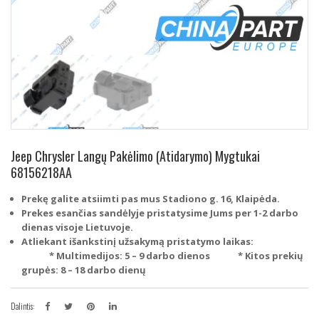
Jeep Chrysler Langų Pakėlimo (Atidarymo) Mygtukai
68156218AA
Prekę galite atsiimti pas mus Stadiono g. 16, Klaipėda.
Prekes esančias sandėlyje pristatysime Jums per 1-2 darbo
dienas visoje Lietuvoje.
Atliekant išankstinį užsakymą pristatymo laikas:
* Multimedijos: 5 – 9 darbo dienos
* Kitos prekių
grupės: 8 – 18 darbo dienų
Dalintis: