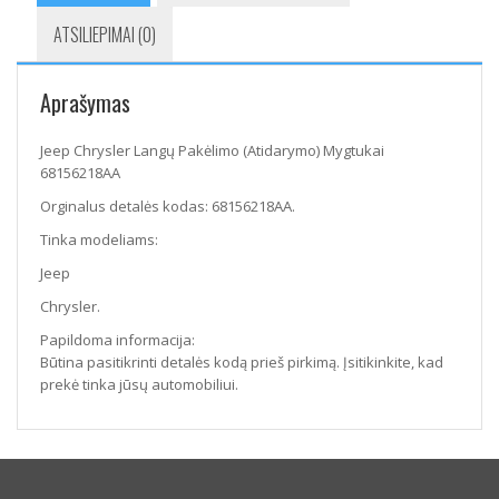
ATSILIEPIMAI (0)
Aprašymas
Jeep Chrysler Langų Pakėlimo (Atidarymo) Mygtukai
68156218AA
Orginalus detalės kodas: 68156218AA.
Tinka modeliams:
Jeep
Chrysler.
Papildoma informacija:
Būtina pasitikrinti detalės kodą prieš pirkimą. Įsitikinkite, kad
prekė tinka jūsų automobiliui.