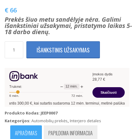
€
66
Prekės šiuo metu sandėlyje nėra. Galimi
išankstiniai užsakymai, pristatymo laikas 5-
18 darbo dienų.
produkto
IŠANKSTINIS UŽSAKYMAS
kiekis:
Jeep
Chrysler
Langų
Įmokos dydis
Pakėlimo
28,77
€
(Atidarymo)
−
+
12
mėn.
Mygtukai
Trukmė:
Skaičiuoti
68156218AA
6
mėn.
72
mėn.
inantis
300,00
€, kai sutartis sudaroma
12
mėn. terminui, metinė palūkanų norma –
Produkto Kodas:
JEEP0007
Kategorijos:
Automobilių prekės
,
Interjero detales
APRAŠYMAS
PAPILDOMA INFORMACIJA