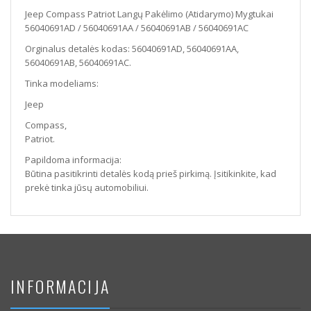
56040691AC
Jeep Compass Patriot Langų Pakėlimo (Atidarymo) Mygtukai
56040691AD / 56040691AA / 56040691AB / 56040691AC
Orginalus detalės kodas: 56040691AD, 56040691AA,
56040691AB, 56040691AC.
Tinka modeliams:
Jeep
Compass,
Patriot.
Papildoma informacija:
Būtina pasitikrinti detalės kodą prieš pirkimą. Įsitikinkite, kad
prekė tinka jūsų automobiliui.
INFORMACIJA