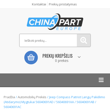
Kontaktai
Prekių pristatymas
PREKIŲ KREPŠELIS
0 prekės
Toggl
navig
Pradžia
/
Automobilių Prekės
/ Jeep Compass Patriot Langų Pakėlimo
(Atidarymo) Mygtukai 56040691AD / 56040691AA / 56040691AB /
56040691AC