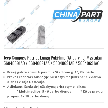
Jeep Compass Patriot Langų Pakėlimo (Atidarymo) Mygtukai
56040691AD / 56040691AA / 56040691AB / 56040691AC
Prekę galite atsiimti pas mus Stadiono g. 16, Klaipėda.
Prekes esančias sandėlyje pristatysime Jums per 1-2 darbo
dienas visoje Lietuvoje.
Atliekant išankstinį užsakymą pristatymo laikas:
* Multimedijos: 5 – 9 darbo dienos
* Kitos prekių
grupės: 8 – 18 darbo dienų