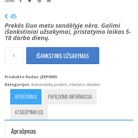
Dalintis:
€
45
Prekės šiuo metu sandėlyje nėra. Galimi
išankstiniai užsakymai, pristatymo laikas 5-
18 darbo dienų.
produkto
IŠANKSTINIS UŽSAKYMAS
kiekis:
Jeep
Compass
Patriot
Produkto Kodas:
JEEP0005
Langų
Kategorijos:
Automobilių prekės
,
Interjero detales
Pakėlimo
(Atidarymo)
APRAŠYMAS
PAPILDOMA INFORMACIJA
Mygtukai
56040691AD
ATSILIEPIMAI (0)
/
56040691AA
/
Aprašymas
56040691AB
/