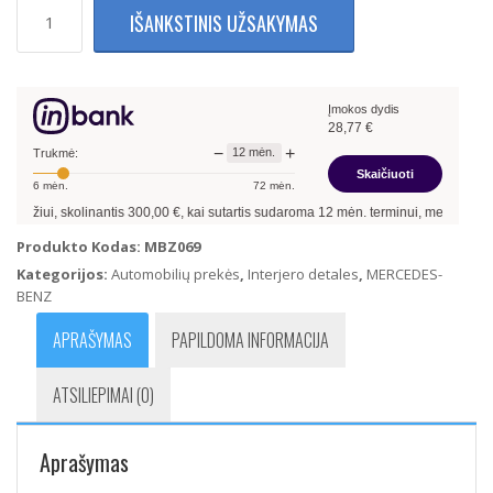
produkto
IŠANKSTINIS UŽSAKYMAS
kiekis:
Mercedes
Benz
ML350
Įmokos dydis
ML500
28,77
€
ML63
−
+
12
mėn.
G500
Trukmė:
Skaičiuoti
G550
6
mėn.
72
mėn.
Vairuotojo
olinantis
300,00
€, kai sutartis sudaroma
12
mėn. terminui, metinė palūkanų norma
langų
pakėlimo
Produkto Kodas:
MBZ069
(Atidarymo)
Kategorijos:
Automobilių prekės
,
Interjero detales
,
MERCEDES-
Mygtukai
BENZ
1669054400
APRAŠYMAS
PAPILDOMA INFORMACIJA
ATSILIEPIMAI (0)
Aprašymas