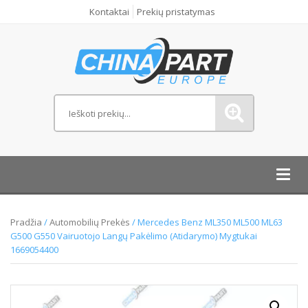
Kontaktai
Prekių pristatymas
Toggl
navig
Pradžia
/
Automobilių Prekės
/ Mercedes Benz ML350 ML500 ML63
G500 G550 Vairuotojo Langų Pakėlimo (Atidarymo) Mygtukai
1669054400