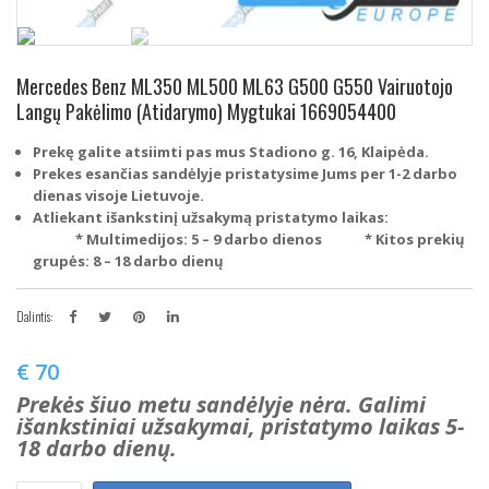
Mercedes Benz ML350 ML500 ML63 G500 G550 Vairuotojo
Langų Pakėlimo (Atidarymo) Mygtukai 1669054400
Prekę galite atsiimti pas mus Stadiono g. 16, Klaipėda.
Prekes esančias sandėlyje pristatysime Jums per 1-2 darbo
dienas visoje Lietuvoje.
Atliekant išankstinį užsakymą pristatymo laikas:
* Multimedijos: 5 – 9 darbo dienos
* Kitos prekių
grupės: 8 – 18 darbo dienų
Dalintis:
€
70
Prekės šiuo metu sandėlyje nėra. Galimi
išankstiniai užsakymai, pristatymo laikas 5-
18 darbo dienų.