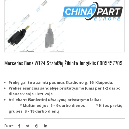
Mercedes Benz W124 Stabdžių Žibinto Jungiklis 0005457709
Prekę galite atsiimti pas mus Stadiono g. 16, Klaipėda.
Prekes esančias sandėlyje pristatysime Jums per 1-2 darbo
dienas visoje Lietuvoje.
Atliekant išankstinį užsakymą pristatymo laikas:
* Multimedijos: 5 – 9 darbo dienos
* Kitos prekių
grupės: 8 – 18 darbo dienų
Dalintis: