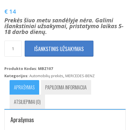
€
14
Prekės šiuo metu sandėlyje nėra. Galimi
išankstiniai užsakymai, pristatymo laikas 5-
18 darbo dienų.
produkto
IŠANKSTINIS UŽSAKYMAS
kiekis:
Mercedes
Benz
W124
Produkto Kodas:
MBZ107
Stabdžių
Kategorijos:
Automobilių prekės
,
MERCEDES-BENZ
žibinto
jungiklis
APRAŠYMAS
PAPILDOMA INFORMACIJA
0005457709
ATSILIEPIMAI (0)
Aprašymas