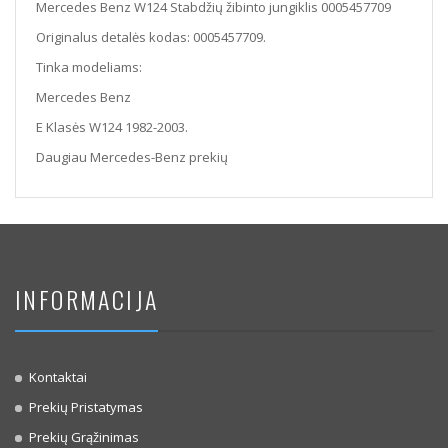
Mercedes Benz W124 Stabdžių žibinto jungiklis 0005457709
Originalus detalės kodas: 0005457709.
Tinka modeliams:
Mercedes Benz
E Klasės W124 1982-2003.
Daugiau Mercedes-Benz prekių
INFORMACIJA
Kontaktai
Prekių Pristatymas
Prekių Grąžinimas