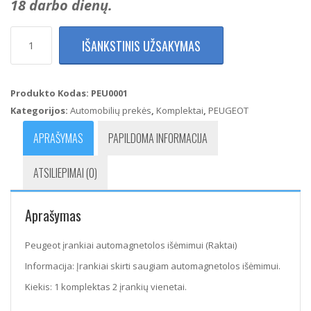
18 darbo dienų.
produkto
IŠANKSTINIS UŽSAKYMAS
kiekis:
Peugeot
įrankiai
automagnetolos
Produkto Kodas:
PEU0001
išėmimui
Kategorijos:
Automobilių prekės
,
Komplektai
,
PEUGEOT
(Raktai)
APRAŠYMAS
PAPILDOMA INFORMACIJA
ATSILIEPIMAI (0)
Aprašymas
Peugeot įrankiai automagnetolos išėmimui (Raktai)
Informacija: Įrankiai skirti saugiam automagnetolos išėmimui.
Kiekis: 1 komplektas 2 įrankių vienetai.