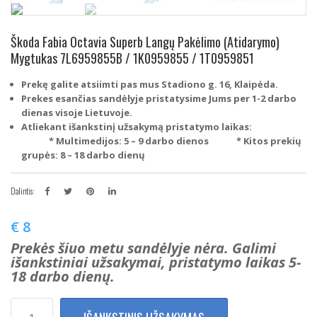
Škoda Fabia Octavia Superb Langų Pakėlimo (Atidarymo)
Mygtukas 7L6959855B / 1K0959855 / 1T0959851
Prekę galite atsiimti pas mus Stadiono g. 16, Klaipėda.
Prekes esančias sandėlyje pristatysime Jums per 1-2 darbo
dienas visoje Lietuvoje.
Atliekant išankstinį užsakymą pristatymo laikas:
* Multimedijos: 5 – 9 darbo dienos
* Kitos prekių
grupės: 8 – 18 darbo dienų
Dalintis:
€
8
Prekės šiuo metu sandėlyje nėra. Galimi
išankstiniai užsakymai, pristatymo laikas 5-
18 darbo dienų.
produkto