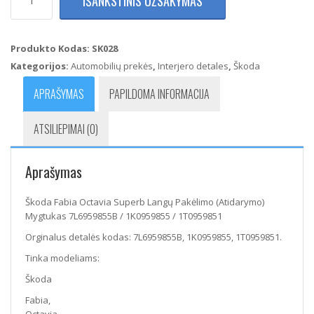
IŠANKSTINIS UŽSAKYMAS
kiekis:
Škoda
Fabia
Octavia
Produkto Kodas:
SK028
Superb
Kategorijos:
Automobilių prekės
,
Interjero detales
,
Škoda
Langų
Pakėlimo
APRAŠYMAS
PAPILDOMA INFORMACIJA
(Atidarymo)
Mygtukas
ATSILIEPIMAI (0)
7L6959855B
/
1K0959855
Aprašymas
/
1T0959851
Škoda Fabia Octavia Superb Langų Pakėlimo (Atidarymo)
Mygtukas 7L6959855B / 1K0959855 / 1T0959851
Orginalus detalės kodas: 7L6959855B, 1K0959855, 1T0959851.
Tinka modeliams:
Škoda
Fabia,