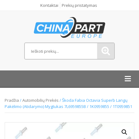
Kontaktai
Prekių pristatymas
Toggl
navig
Pradžia
/
Automobilių Prekės
/ Škoda Fabia Octavia Superb Langų
Pakėlimo (Atidarymo) Mygtukas 7L6959855B / 1K0959855 / 1T0959851