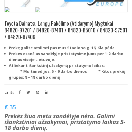
Toyota Daihatsu Langų Pakėlimo (Atidarymo) Mygtukai
84820-97201 / 84820-87401 / 84820-B5010 / 84820-97501
/ 84820-87406
Prekę galite atsiimti pas mus Stadiono g. 16, Klaipėda.
Prekes esančias sandėlyje pristatysime Jums per 1-2 darbo
dienas visoje Lietuvoje.
Atliekant išankstinį užsakymą pristatymo laikas:
* Multimedijos: 5 – 9 darbo dienos
* Kitos prekių
grupės: 8 – 18 darbo dienų
Dalintis:
€
35
Prekės šiuo metu sandėlyje nėra. Galimi
išankstiniai užsakymai, pristatymo laikas 5-
18 darbo dienų.