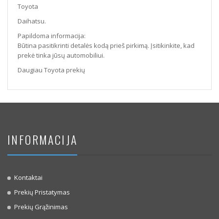
Toyota
Daihatsu.
Papildoma informacija:
Būtina pasitikrinti detalės kodą prieš pirkimą. Įsitikinkite, kad
prekė tinka jūsų automobiliui.
Daugiau Toyota prekių
INFORMACIJA
Kontaktai
Prekių Pristatymas
Prekių Grąžinimas