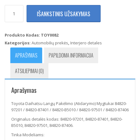
produkto
IŠANKSTINIS UŽSAKYMAS
kiekis:
Toyota
Daihatsu
Langų
Produkto Kodas:
TOY0082
Pakėlimo
Kategorijos:
Automobilių prekės
,
Interjero detales
(Atidarymo)
Mygtukai
APRAŠYMAS
PAPILDOMA INFORMACIJA
84820-
97201
ATSILIEPIMAI (0)
/
84820-
87401
Aprašymas
/
84820-
B5010
Toyota Daihatsu Langų Pakėlimo (Atidarymo) Mygtukai 84820-
/
97201 / 84820-87401 / 84820-B5010 / 84820-97501 / 84820-87406
84820-
Originalus detalės kodas: 84820-97201, 84820-87401, 84820-
97501
B5010, 84820-97501, 84820-87406.
/
84820-
Tinka Modeliams:
87406