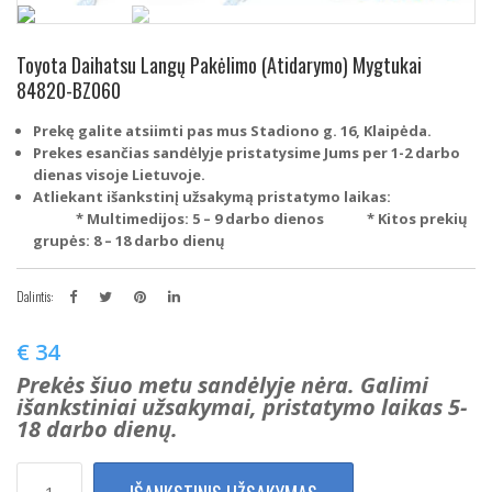
Toyota Daihatsu Langų Pakėlimo (Atidarymo) Mygtukai
84820-BZ060
Prekę galite atsiimti pas mus Stadiono g. 16, Klaipėda.
Prekes esančias sandėlyje pristatysime Jums per 1-2 darbo
dienas visoje Lietuvoje.
Atliekant išankstinį užsakymą pristatymo laikas:
* Multimedijos: 5 – 9 darbo dienos
* Kitos prekių
grupės: 8 – 18 darbo dienų
Dalintis:
€
34
Prekės šiuo metu sandėlyje nėra. Galimi
išankstiniai užsakymai, pristatymo laikas 5-
18 darbo dienų.
produkto