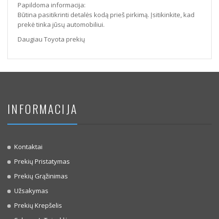
Papildoma informacija:
Būtina pasitikrinti detalės kodą prieš pirkimą. Įsitikinkite, kad
prekė tinka jūsų automobiliui.
Daugiau Toyota prekių
INFORMACIJA
Kontaktai
Prekių Pristatymas
Prekių Grąžinimas
Užsakymas
Prekių Krepšelis