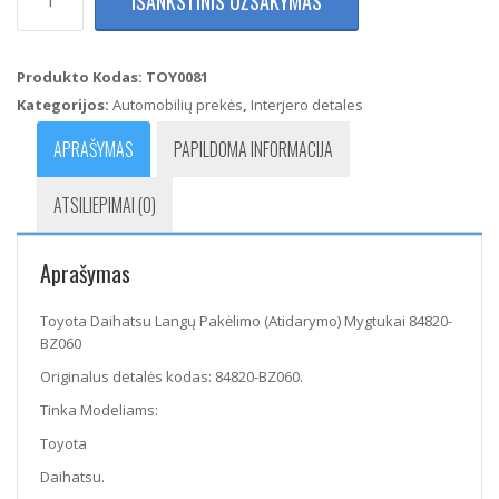
IŠANKSTINIS UŽSAKYMAS
kiekis:
Toyota
Daihatsu
Langų
Produkto Kodas:
TOY0081
Pakėlimo
Kategorijos:
Automobilių prekės
,
Interjero detales
(Atidarymo)
Mygtukai
APRAŠYMAS
PAPILDOMA INFORMACIJA
84820-
BZ060
ATSILIEPIMAI (0)
Aprašymas
Toyota Daihatsu Langų Pakėlimo (Atidarymo) Mygtukai 84820-
BZ060
Originalus detalės kodas: 84820-BZ060.
Tinka Modeliams:
Toyota
Daihatsu.