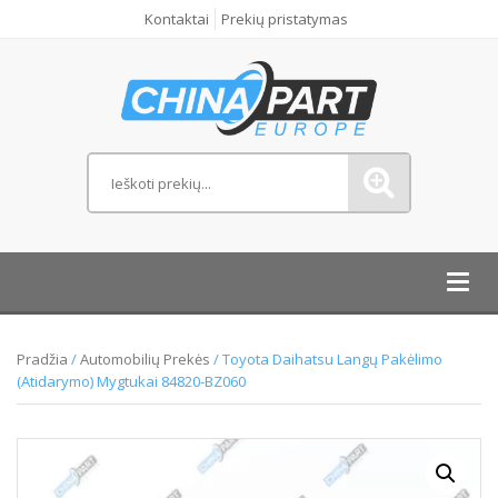
Kontaktai
Prekių pristatymas
Toggl
navig
Pradžia
/
Automobilių Prekės
/ Toyota Daihatsu Langų Pakėlimo
(Atidarymo) Mygtukai 84820-BZ060