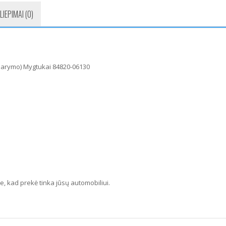
LIEPIMAI (0)
darymo) Mygtukai 84820-06130
ite, kad prekė tinka jūsų automobiliui.