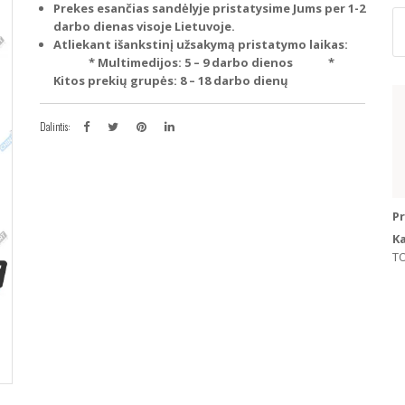
Prekes esančias sandėlyje pristatysime Jums per 1-2
p
darbo dienas visoje Lietuvoje.
ki
Atliekant išankstinį užsakymą pristatymo laikas:
T
* Multimedijos: 5 – 9 darbo dienos
*
R
Kitos prekių grupės: 8 – 18 darbo dienų
C
Co
Au
Dalintis:
L
P
(A
Pavyzdžiui, skolinantis
300
M
84
P
06
K
T