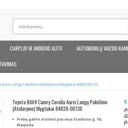
CARPLAY IR ANDROID AUTO
AUTOMOBILŲ VAIZDO KAM
TAVIMAS
 Auris Langų Pakėlimo (Atidarymo) Mygtukai 84820-06130
€
Toyota RAV4 Camry Corolla Auris Langų Pakėlimo
(Atidarymo) Mygtukai 84820-06130
P
G
Prekę galite atsiimti pas mus Stadiono g. 16,
p
Klaipėda.