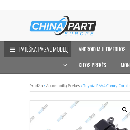
PAIEŠKA PAGAL MODELĮ
ANDROID MULTIMEDIJOS
KITOS PREKĖS
MON
Pradžia
/
Automobilių Prekės
/ Toyota RAV4 Camry Corolla