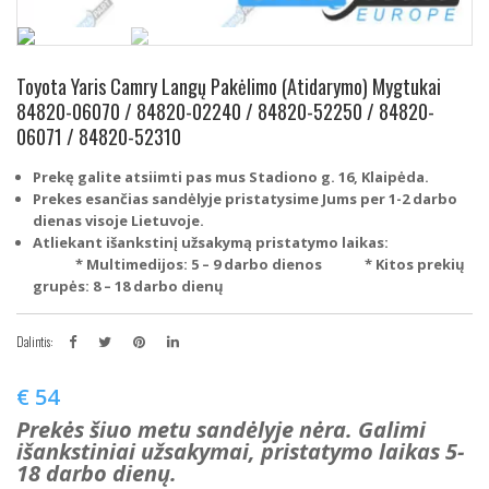
Toyota Yaris Camry Langų Pakėlimo (Atidarymo) Mygtukai
84820-06070 / 84820-02240 / 84820-52250 / 84820-
06071 / 84820-52310
Prekę galite atsiimti pas mus Stadiono g. 16, Klaipėda.
Prekes esančias sandėlyje pristatysime Jums per 1-2 darbo
dienas visoje Lietuvoje.
Atliekant išankstinį užsakymą pristatymo laikas:
* Multimedijos: 5 – 9 darbo dienos
* Kitos prekių
grupės: 8 – 18 darbo dienų
Dalintis:
€
54
Prekės šiuo metu sandėlyje nėra. Galimi
išankstiniai užsakymai, pristatymo laikas 5-
18 darbo dienų.