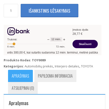
produkto
IŠANKSTINIS UŽSAKYMAS
kiekis:
Toyota
Yaris
Camry
Įmokos dydis
Langų
28,77
€
Pakėlimo
−
+
12
mėn.
(Atidarymo)
Trukmė:
Skaičiuoti
Mygtukai
6
mėn.
72
mėn.
84820-
inantis
300,00
€, kai sutartis sudaroma
12
mėn. terminui, metinė palūkanų norma 
06070
/
Produkto Kodas:
TOY0089
84820-
Kategorijos:
Automobilių prekės
,
Interjero detales
,
TOYOTA
02240
/
APRAŠYMAS
PAPILDOMA INFORMACIJA
84820-
52250
ATSILIEPIMAI (0)
/
84820-
06071
Aprašymas
/
84820-