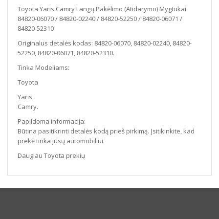
52310
Toyota Yaris Camry Langų Pakėlimo (Atidarymo) Mygtukai
84820-06070 / 84820-02240 / 84820-52250 / 84820-06071 /
84820-52310
Originalus detalės kodas: 84820-06070, 84820-02240, 84820-
52250, 84820-06071, 84820-52310.
Tinka Modeliams:
Toyota
Yaris,
Camry.
Papildoma informacija:
Būtina pasitikrinti detalės kodą prieš pirkimą. Įsitikinkite, kad
prekė tinka jūsų automobiliui.
Daugiau Toyota prekių