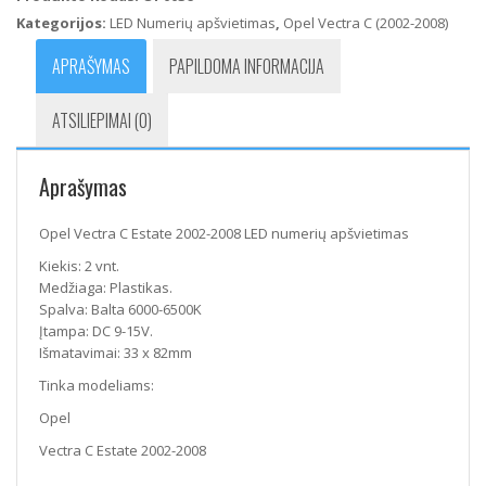
Estate
Kategorijos:
LED Numerių apšvietimas
,
Opel Vectra C (2002-2008)
2002-
2008
APRAŠYMAS
PAPILDOMA INFORMACIJA
LED
numerių
ATSILIEPIMAI (0)
apšvietimas
Aprašymas
Opel Vectra C Estate 2002-2008 LED numerių apšvietimas
Kiekis: 2 vnt.
Medžiaga: Plastikas.
Spalva: Balta 6000-6500K
Įtampa: DC 9-15V.
Išmatavimai: 33 x 82mm
Tinka modeliams:
Opel
Vectra C Estate 2002-2008