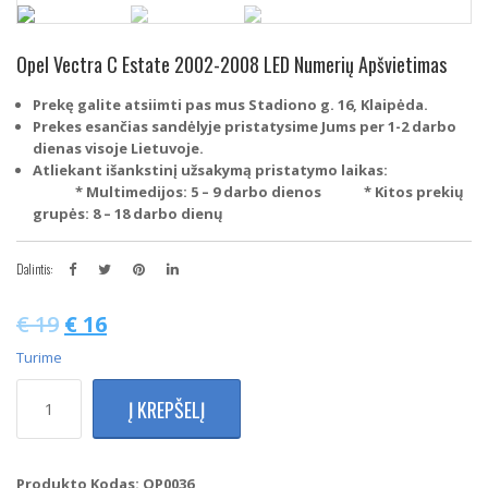
Opel Vectra C Estate 2002-2008 LED Numerių Apšvietimas
Prekę galite atsiimti pas mus Stadiono g. 16, Klaipėda.
Prekes esančias sandėlyje pristatysime Jums per 1-2 darbo
dienas visoje Lietuvoje.
Atliekant išankstinį užsakymą pristatymo laikas:
* Multimedijos: 5 – 9 darbo dienos
* Kitos prekių
grupės: 8 – 18 darbo dienų
Dalintis:
€
19
€
16
Turime
produkto
Į KREPŠELĮ
kiekis:
Opel
Vectra
C
Produkto Kodas:
OP0036