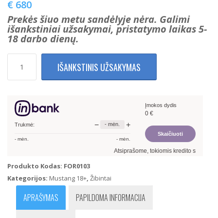
€
680
Prekės šiuo metu sandėlyje nėra. Galimi
išankstiniai užsakymai, pristatymo laikas 5-
18 darbo dienų.
produkto
IŠANKSTINIS UŽSAKYMAS
kiekis:
Ford
Mustang
2018+
Įmokos dydis
Full
0
€
LED
−
+
-
mėn.
RGB
Trukmė:
Skaičiuoti
Priekiniai
-
mėn.
-
mėn.
žibintai
Atsiprašome, tokiomis kredito sąlygomis
Produkto Kodas:
FOR0103
Kategorijos:
Mustang 18+
,
Žibintai
APRAŠYMAS
PAPILDOMA INFORMACIJA