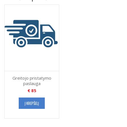
Greitojo pristatymo
paslauga
€
85
Į KREPŠELĮ