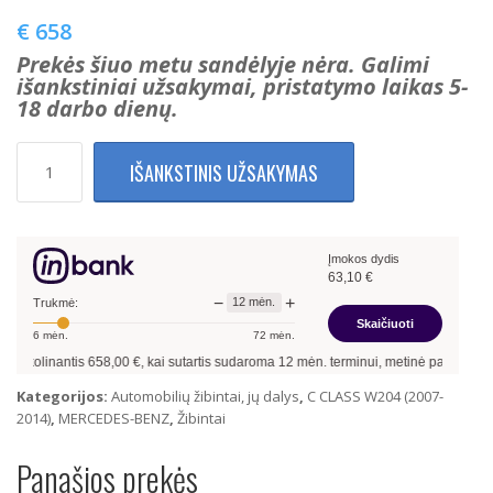
€
658
Prekės šiuo metu sandėlyje nėra. Galimi
išankstiniai užsakymai, pristatymo laikas 5-
18 darbo dienų.
produkto
IŠANKSTINIS UŽSAKYMAS
kiekis:
Mercedes
Benz
C
Įmokos dydis
Class
63,10
€
W204
−
+
12
mėn.
2011-
Trukmė:
Skaičiuoti
2014
6
mėn.
72
mėn.
Facelift
kolinantis
658,00
€, kai sutartis sudaroma
12
mėn. terminui, metinė palūkanų norm
Full
LED
Kategorijos:
Automobilių žibintai, jų dalys
,
C CLASS W204 (2007-
Priekiniai
2014)
,
MERCEDES-BENZ
,
Žibintai
žibintai
Panašios prekės