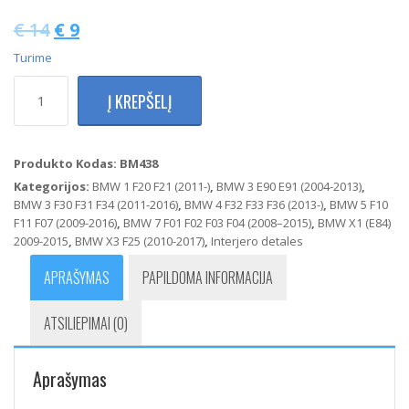
€
14
€
9
Turime
produkto
Į KREPŠELĮ
kiekis:
BMW
E81
E84
Produkto Kodas:
BM438
E89
Kategorijos:
BMW 1 F20 F21 (2011-)
,
BMW 3 E90 E91 (2004-2013)
,
E90
BMW 3 F30 F31 F34 (2011-2016)
,
BMW 4 F32 F33 F36 (2013-)
,
BMW 5 F10
F01
F11 F07 (2009-2016)
,
BMW 7 F01 F02 F03 F04 (2008–2015)
,
BMW X1 (E84)
F07
2009-2015
,
BMW X3 F25 (2010-2017)
,
Interjero detales
F10
F20
APRAŠYMAS
PAPILDOMA INFORMACIJA
F25
F30
ATSILIEPIMAI (0)
F36
Bagažinės
atidarymo
Aprašymas
mygtuko
apdaila