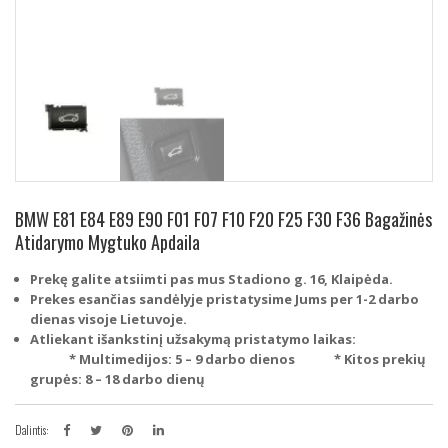
BMW E81 E84 E89 E90 F01 F07 F10 F20 F25 F30 F36 Bagažinės
Atidarymo Mygtuko Apdaila
Prekę galite atsiimti pas mus Stadiono g. 16, Klaipėda.
Prekes esančias sandėlyje pristatysime Jums per 1-2 darbo
dienas visoje Lietuvoje.
Atliekant išankstinį užsakymą pristatymo laikas:
* Multimedijos: 5 – 9 darbo dienos
* Kitos prekių
grupės: 8 – 18 darbo dienų
Dalintis: