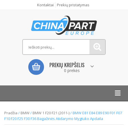
Kontaktai
Prekių pristatymas
PREKIŲ KREPŠELIS
0 prekės
Toggl
navig
Pradžia
/
BMW
/
BMW 1 F20 F21 (2011-)
/ BMW E81 E84 E89 E90 F01 F07
F10 F20 F25 F30 F36 Bagažinės Atidarymo Mygtuko Apdaila