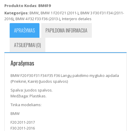
F30
Produkto Kodas:
BM619
F31
Kategorijos:
BMW
,
BMW 1 F20 F21 (2011-)
,
BMW 3 F30 F31 F34 (2011-
F34
2016)
,
BMW 4 F32 F33 F36 (2013-)
,
Interjero detales
F35
F36
APRAŠYMAS
PAPILDOMA INFORMACIJA
Langų
pakėlimo
ATSILIEPIMAI (0)
mygtuko
apdaila
(Priekinė,
Aprašymas
Kairė)
(Juodos
spalvos)
BMW F20 F30 F31 F34 F35 F36 Langų pakėlimo mygtuko apdaila
(Priekinė, Kairė) (Juodos spalvos)
Spalva: Juodos spalvos.
Medžiaga: Plastikas.
Tinka modeliams:
BMW
F20 2011-2017
F30 2011-2016