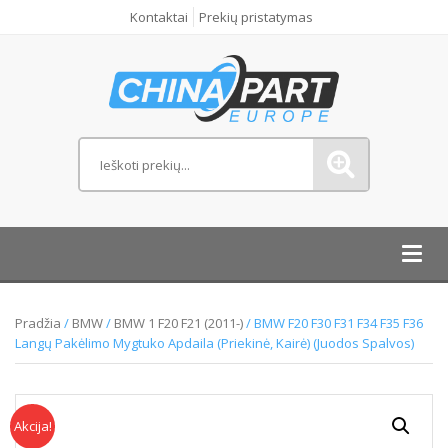
Kontaktai
Prekių pristatymas
Toggl
navig
Pradžia
/
BMW
/
BMW 1 F20 F21 (2011-)
/ BMW F20 F30 F31 F34 F35 F36
Langų Pakėlimo Mygtuko Apdaila (Priekinė, Kairė) (Juodos Spalvos)
Akcija!