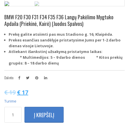
BMW F20 F30 F31 F34 F35 F36 Langų Pakėlimo Mygtuko
Apdaila (Priekinė, Kairė) (Juodos Spalvos)
Prekę galite atsiimti pas mus Stadiono g. 16, Klaipėda.
Prekes esančias sandėlyje pristatysime Jums per 1-2 darbo
dienas visoje Lietuvoje.
Atliekant išankstinį užsakymą pristatymo laikas:
* Multimedijos: 5 – 9 darbo dienos
* Kitos prekių
grupės: 8 – 18 darbo dienų
Dalintis:
€
19
€
17
Turime
produkto
Į KREPŠELĮ
kiekis:
BMW
F20