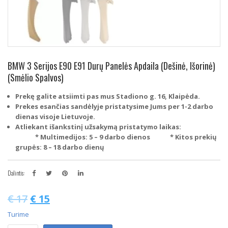
BMW 3 Serijos E90 E91 Durų Panelės Apdaila (Dešinė, Išorinė)
(Smėlio Spalvos)
Prekę galite atsiimti pas mus Stadiono g. 16, Klaipėda.
Prekes esančias sandėlyje pristatysime Jums per 1-2 darbo
dienas visoje Lietuvoje.
Atliekant išankstinį užsakymą pristatymo laikas:
* Multimedijos: 5 – 9 darbo dienos
* Kitos prekių
grupės: 8 – 18 darbo dienų
Dalintis:
€
17
€
15
Turime