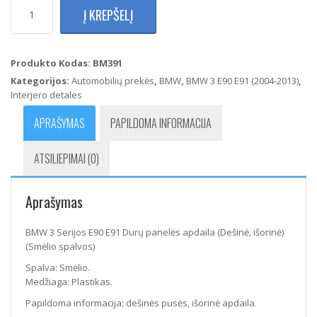
produkto
Į KREPŠELĮ
kiekis:
BMW
3
Serijos
Produkto Kodas:
BM391
E90
Kategorijos:
Automobilių prekės
,
BMW
,
BMW 3 E90 E91 (2004-2013)
,
E91
Interjero detales
Durų
panelės
APRAŠYMAS
PAPILDOMA INFORMACIJA
apdaila
(Dešinė,
ATSILIEPIMAI (0)
išorinė)
(Smėlio
spalvos)
Aprašymas
BMW 3 Serijos E90 E91 Durų panelės apdaila (Dešinė, išorinė)
(Smėlio spalvos)
Spalva: Smėlio.
Medžiaga: Plastikas.
Papildoma informacija: dešinės pusės, išorinė apdaila.