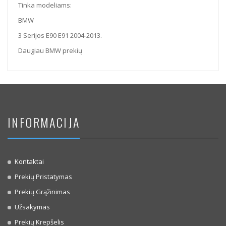
Tinka modeliams:
BMW
3 Serijos E90 E91 2004-2013.
Daugiau BMW prekių
INFORMACIJA
Kontaktai
Prekių Pristatymas
Prekių Grąžinimas
Užsakymas
Prekių Krepšelis