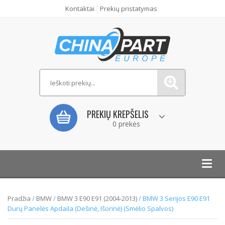
Kontaktai
Prekių pristatymas
PREKIŲ KREPŠELIS
0 prekės
Toggl
navig
Pradžia
/
BMW
/
BMW 3 E90 E91 (2004-2013)
/ BMW 3 Serijos E90 E91
Durų Panelės Apdaila (Dešinė, Išorinė) (Smėlio Spalvos)