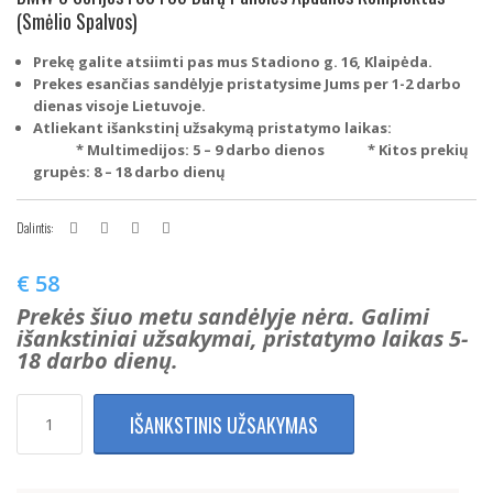
(Smėlio Spalvos)
Prekę galite atsiimti pas mus Stadiono g. 16, Klaipėda.
Prekes esančias sandėlyje pristatysime Jums per 1-2 darbo
dienas visoje Lietuvoje.
Atliekant išankstinį užsakymą pristatymo laikas:
* Multimedijos: 5 – 9 darbo dienos
* Kitos prekių
grupės: 8 – 18 darbo dienų
Dalintis:
€
58
Prekės šiuo metu sandėlyje nėra. Galimi
išankstiniai užsakymai, pristatymo laikas 5-
18 darbo dienų.
produkto
IŠANKSTINIS UŽSAKYMAS
kiekis:
BMW
3
Serijos