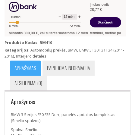
Įmokos dydis
F30
28,77
€
F35
−
+
12
mėn.
Durų
Trukmė:
Skaičiuoti
panelės
6
mėn.
72
mėn.
apdailos
 skolinantis
300,00
€, kai sutartis sudaroma
12
mėn. terminui, metinė palūkanų no
komplektas
(Smėlio
Produkto Kodas:
BM410
spalvos)
Kategorijos:
Automobilių prekės
,
BMW
,
BMW 3 F30 F31 F34 (2011-
2016)
,
Interjero detales
APRAŠYMAS
PAPILDOMA INFORMACIJA
ATSILIEPIMAI (0)
Aprašymas
BMW 3 Serijos F30 F35 Durų panelės apdailos komplektas
(Smėlio spalvos)
Spalva: Smėlio.