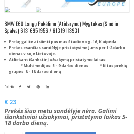
BMW E60 Langų Pakėlimo (Atidarymo) Mygtukas (Smėlio
Spalva) 61316951956 / 61319113931
Prekę galite atsiimti pas mus Stadiono g. 16, Klaipėda.
Prekes esančias sandėlyje pristatysime Jums per 1-2 darbo
dienas visoje Lietuvoje.
Atliekant išankstinį užsakymą pristatymo laikas:
* Multimedijos: 5 – 9 darbo dienos
* Kitos prekių
grupės: 8 – 18 darbo dienų
Dalintis:
€
23
Prekės šiuo metu sandėlyje nėra. Galimi
išankstiniai užsakymai, pristatymo laikas 5-
18 darbo dienų.