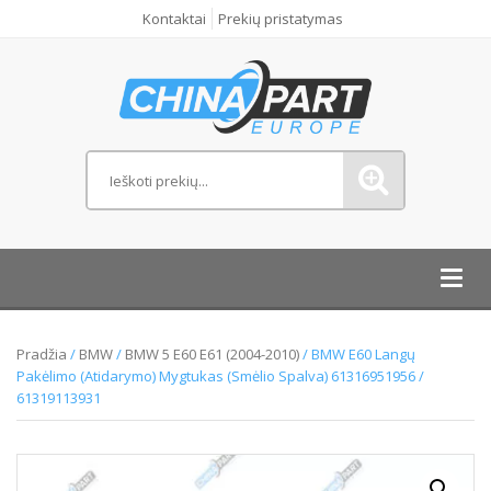
Kontaktai
Prekių pristatymas
Toggl
navig
Pradžia
/
BMW
/
BMW 5 E60 E61 (2004-2010)
/ BMW E60 Langų
Pakėlimo (Atidarymo) Mygtukas (Smėlio Spalva) 61316951956 /
61319113931