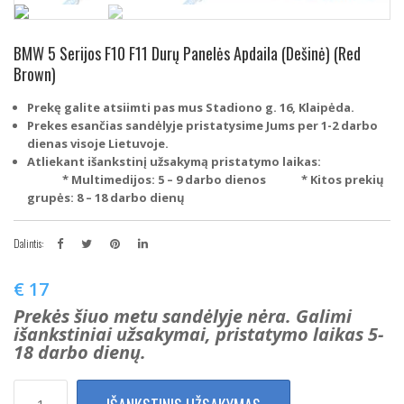
BMW 5 Serijos F10 F11 Durų Panelės Apdaila (Dešinė) (Red
Brown)
Prekę galite atsiimti pas mus Stadiono g. 16, Klaipėda.
Prekes esančias sandėlyje pristatysime Jums per 1-2 darbo
dienas visoje Lietuvoje.
Atliekant išankstinį užsakymą pristatymo laikas:
* Multimedijos: 5 – 9 darbo dienos
* Kitos prekių
grupės: 8 – 18 darbo dienų
Dalintis:
€
17
Prekės šiuo metu sandėlyje nėra. Galimi
išankstiniai užsakymai, pristatymo laikas 5-
18 darbo dienų.
produkto