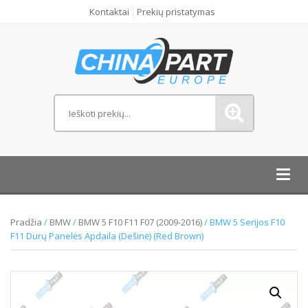
Kontaktai
Prekių pristatymas
Toggl
navig
Pradžia
/
BMW
/
BMW 5 F10 F11 F07 (2009-2016)
/ BMW 5 Serijos F10
F11 Durų Panelės Apdaila (Dešinė) (Red Brown)