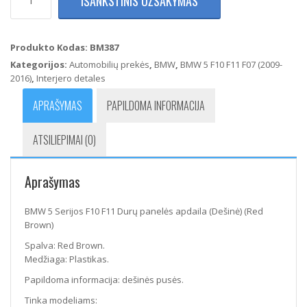
IŠANKSTINIS UŽSAKYMAS
kiekis:
BMW
5
Serijos
Produkto Kodas:
BM387
F10
Kategorijos:
Automobilių prekės
,
BMW
,
BMW 5 F10 F11 F07 (2009-
F11
2016)
,
Interjero detales
Durų
panelės
APRAŠYMAS
PAPILDOMA INFORMACIJA
apdaila
(Dešinė)
ATSILIEPIMAI (0)
(Red
Brown)
Aprašymas
BMW 5 Serijos F10 F11 Durų panelės apdaila (Dešinė) (Red
Brown)
Spalva: Red Brown.
Medžiaga: Plastikas.
Papildoma informacija: dešinės pusės.
Tinka modeliams: