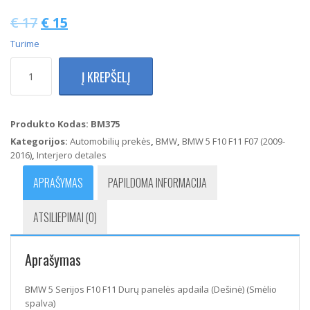
€
17
€
15
Turime
produkto
Į KREPŠELĮ
kiekis:
BMW
5
Serijos
Produkto Kodas:
BM375
F10
Kategorijos:
Automobilių prekės
,
BMW
,
BMW 5 F10 F11 F07 (2009-
F11
2016)
,
Interjero detales
Durų
panelės
APRAŠYMAS
PAPILDOMA INFORMACIJA
apdaila
(Dešinė)
ATSILIEPIMAI (0)
(Smėlio
spalva)
Aprašymas
BMW 5 Serijos F10 F11 Durų panelės apdaila (Dešinė) (Smėlio
spalva)