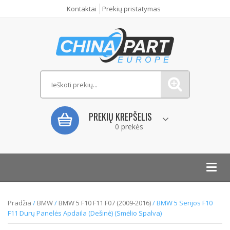
Kontaktai
Prekių pristatymas
PREKIŲ KREPŠELIS
0 prekės
Toggl
navig
Pradžia
/
BMW
/
BMW 5 F10 F11 F07 (2009-2016)
/ BMW 5 Serijos F10
F11 Durų Panelės Apdaila (Dešinė) (Smėlio Spalva)