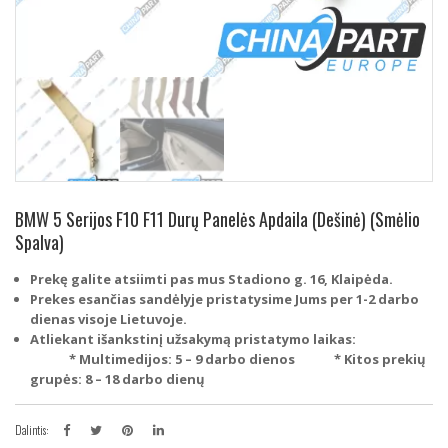
BMW 5 Serijos F10 F11 Durų Panelės Apdaila (Dešinė) (Smėlio
Spalva)
Prekę galite atsiimti pas mus Stadiono g. 16, Klaipėda.
Prekes esančias sandėlyje pristatysime Jums per 1-2 darbo
dienas visoje Lietuvoje.
Atliekant išankstinį užsakymą pristatymo laikas:
* Multimedijos: 5 – 9 darbo dienos
* Kitos prekių
grupės: 8 – 18 darbo dienų
Dalintis: