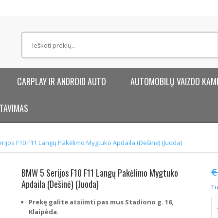
CARPLAY IR ANDROID AUTO
AUTOMOBILŲ VAIZDO KAM
TAVIMAS
rijos F10 F11 Langų Pakėlimo Mygtuko Apdaila (Dešinė) (Juoda)
€
BMW 5 Serijos F10 F11 Langų Pakėlimo Mygtuko
Apdaila (Dešinė) (Juoda)
Tu
p
Prekę galite atsiimti pas mus Stadiono g. 16,
ki
Klaipėda.