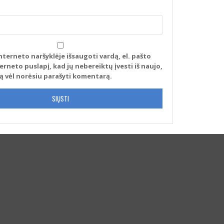
nterneto naršyklėje išsaugoti vardą, el. pašto
terneto puslapį, kad jų nebereiktų įvesti iš naujo,
tą vėl norėsiu parašyti komentarą.