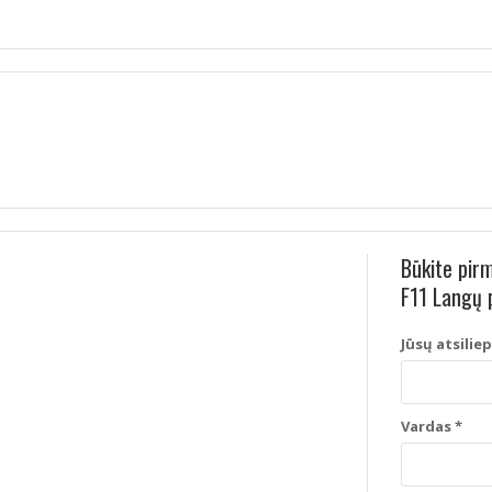
Būkite pir
F11 Langų 
Jūsų atsilie
Vardas
*