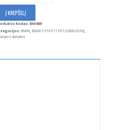
MW
Į KREPŠELĮ
rijos
0
rodukto Kodas:
BM489
1
angų
ategorijos:
BMW
,
BMW 5 F10 F11 F07 (2009-2016)
,
akėlimo
terjero detales
ygtuko
daila
ešinė)
uoda)