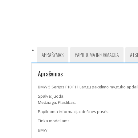
APRAŠYMAS
PAPILDOMA INFORMACIJA
ATSI
Aprašymas
BMW 5 Serijos F10 F11 Langų pakėlimo mygtuko apdaila
Spalva: Juoda.
Medžiaga: Plastikas.
Papildoma informacija: dešinės pusės.
Tinka modeliams:
BMW