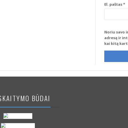
El. paštas
*
Noriu savo i
adresą ir in
kai kitą kar
SKAITYMO BŪDAI