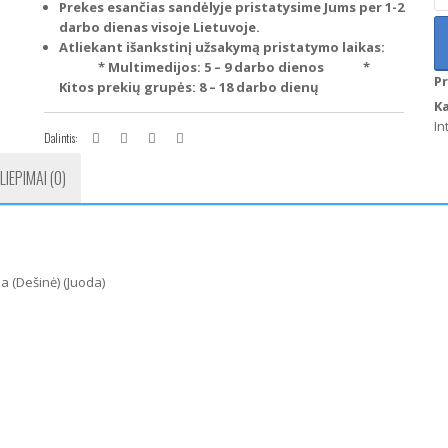
B
Prekes esančias sandėlyje pristatysime Jums per 1-2
5
darbo dienas visoje Lietuvoje.
Se
Atliekant išankstinį užsakymą pristatymo laikas:
F1
* Multimedijos: 5 – 9 darbo dienos
*
P
F1
Kitos prekių grupės: 8 – 18 darbo dienų
L
K
p
In
Dalintis:
m
ap
LIEPIMAI (0)
(D
(J
 (Dešinė) (Juoda)