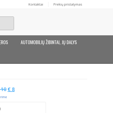
Kontaktai
Prekių pristatymas
EROS
AUTOMOBILIŲ ŽIBINTAI, JŲ DALYS
10
€
8
rime
rodukto
ekis: