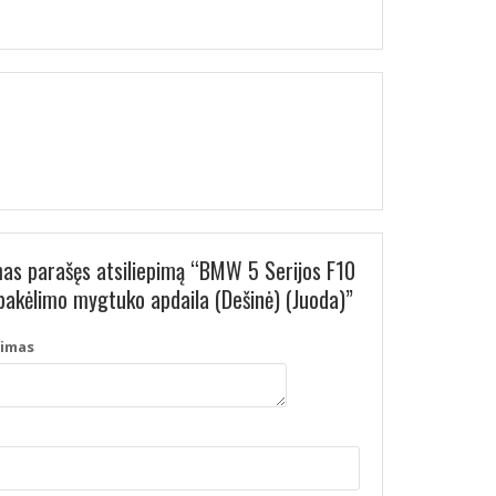
mas parašęs atsiliepimą “BMW 5 Serijos F10
pakėlimo mygtuko apdaila (Dešinė) (Juoda)”
pimas