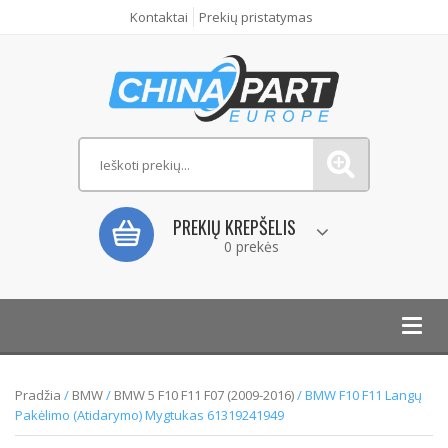
Kontaktai
Prekių pristatymas
PREKIŲ KREPŠELIS
0 prekės
Toggl
navig
Pradžia
/
BMW
/
BMW 5 F10 F11 F07 (2009-2016)
/ BMW F10 F11 Langų
Pakėlimo (Atidarymo) Mygtukas 61319241949