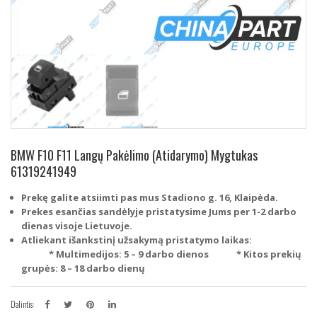
BMW F10 F11 Langų Pakėlimo (Atidarymo) Mygtukas
61319241949
Prekę galite atsiimti pas mus Stadiono g. 16, Klaipėda.
Prekes esančias sandėlyje pristatysime Jums per 1-2 darbo
dienas visoje Lietuvoje.
Atliekant išankstinį užsakymą pristatymo laikas:
* Multimedijos: 5 – 9 darbo dienos
* Kitos prekių
grupės: 8 – 18 darbo dienų
Dalintis: