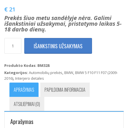
€
21
Prekės šiuo metu sandėlyje nėra. Galimi
išankstiniai užsakymai, pristatymo laikas 5-
18 darbo dienų.
produkto
IŠANKSTINIS UŽSAKYMAS
kiekis:
BMW
F10
F11
Produkto Kodas:
BM328
Langų
Kategorijos:
Automobilių prekės
,
BMW
,
BMW 5 F10 F11 F07 (2009-
pakėlimo
2016)
,
Interjero detales
(Atidarymo)
Mygtukas
APRAŠYMAS
PAPILDOMA INFORMACIJA
61319241949
ATSILIEPIMAI (0)
Aprašymas