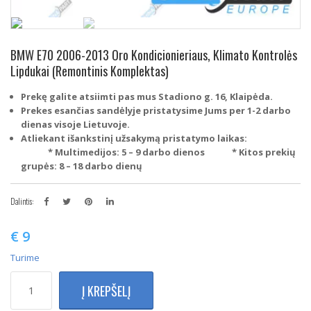
BMW E70 2006-2013 Oro Kondicionieriaus, Klimato Kontrolės
Lipdukai (Remontinis Komplektas)
Prekę galite atsiimti pas mus Stadiono g. 16, Klaipėda.
Prekes esančias sandėlyje pristatysime Jums per 1-2 darbo
dienas visoje Lietuvoje.
Atliekant išankstinį užsakymą pristatymo laikas:
* Multimedijos: 5 – 9 darbo dienos
* Kitos prekių
grupės: 8 – 18 darbo dienų
Dalintis:
€
9
Turime
produkto
Į KREPŠELĮ
kiekis:
BMW