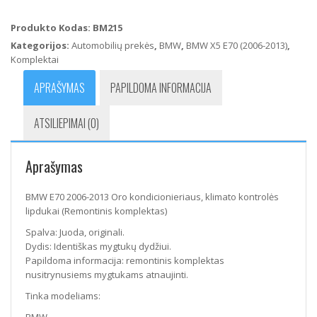
E70
2006-
Produkto Kodas:
BM215
2013
Kategorijos:
Automobilių prekės
,
BMW
,
BMW X5 E70 (2006-2013)
,
Oro
Komplektai
kondicionieriaus,
klimato
APRAŠYMAS
PAPILDOMA INFORMACIJA
kontrolės
lipdukai
ATSILIEPIMAI (0)
(Remontinis
komplektas)
Aprašymas
BMW E70 2006-2013 Oro kondicionieriaus, klimato kontrolės
lipdukai (Remontinis komplektas)
Spalva: Juoda, originali.
Dydis: Identiškas mygtukų dydžiui.
Papildoma informacija: remontinis komplektas
nusitrynusiems mygtukams atnaujinti.
Tinka modeliams: