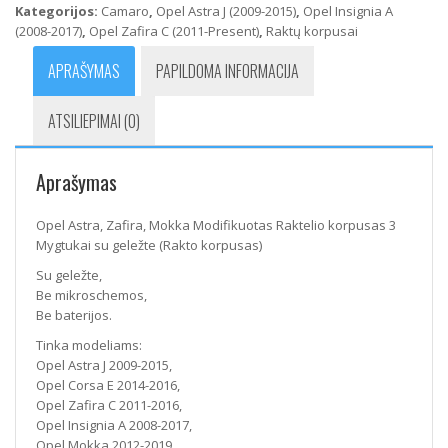
Kategorijos:
Camaro
,
Opel Astra J (2009-2015)
,
Opel Insignia A
Modifikuotas
(2008-2017)
,
Opel Zafira C (2011-Present)
,
Raktų korpusai
Raktelio
korpusas
APRAŠYMAS
PAPILDOMA INFORMACIJA
3
Mygtukai
ATSILIEPIMAI (0)
su
geležte
(Rakto
Aprašymas
korpusas)
Opel Astra, Zafira, Mokka Modifikuotas Raktelio korpusas 3
Mygtukai su geležte (Rakto korpusas)
Su geležte,
Be mikroschemos,
Be baterijos.
Tinka modeliams:
Opel Astra J 2009-2015,
Opel Corsa E 2014-2016,
Opel Zafira C 2011-2016,
Opel Insignia A 2008-2017,
Opel Mokka 2012-2019