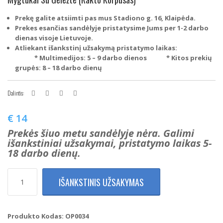
Prekę galite atsiimti pas mus Stadiono g. 16, Klaipėda.
Prekes esančias sandėlyje pristatysime Jums per 1-2 darbo
dienas visoje Lietuvoje.
Atliekant išankstinį užsakymą pristatymo laikas:
* Multimedijos: 5 – 9 darbo dienos
* Kitos prekių
grupės: 8 – 18 darbo dienų
Dalintis:
€
14
Prekės šiuo metu sandėlyje nėra. Galimi
išankstiniai užsakymai, pristatymo laikas 5-
18 darbo dienų.
produkto
IŠANKSTINIS UŽSAKYMAS
kiekis:
Opel
Astra,
Zafira,
Produkto Kodas:
OP0034
Mokka