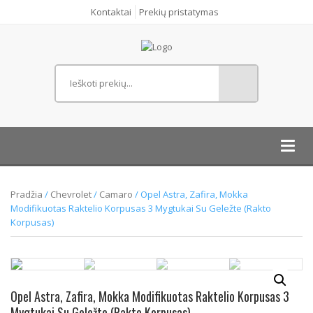
Kontaktai
Prekių pristatymas
Toggl
navig
Pradžia
/
Chevrolet
/
Camaro
/ Opel Astra, Zafira, Mokka
Modifikuotas Raktelio Korpusas 3 Mygtukai Su Geležte (Rakto
Korpusas)
Opel Astra, Zafira, Mokka Modifikuotas Raktelio Korpusas 3
Mygtukai Su Geležte (Rakto Korpusas)