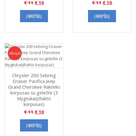
€
11
€
10
€
11
€
10
Į KREPŠELĮ
Į KREPŠELĮ
Akcija!
Akcija
Chrysler 200 Sebring
Cruiser Pacifica Jeep
Grand Cherokee Raktelio
korpusas su geležte (3
Mygtukai)(Rakto
korpusas)
€
11
€
10
Į KREPŠELĮ