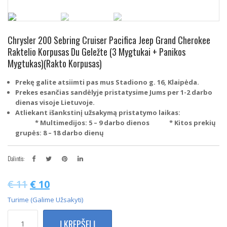
Chrysler 200 Sebring Cruiser Pacifica Jeep Grand Cherokee
Raktelio Korpusas Du Geležte (3 Mygtukai + Panikos
Mygtukas)(Rakto Korpusas)
Prekę galite atsiimti pas mus Stadiono g. 16, Klaipėda.
Prekes esančias sandėlyje pristatysime Jums per 1-2 darbo
dienas visoje Lietuvoje.
Atliekant išankstinį užsakymą pristatymo laikas:
* Multimedijos: 5 – 9 darbo dienos
* Kitos prekių
grupės: 8 – 18 darbo dienų
Dalintis:
€
11
€
10
Turime (galime Užsakyti)
produkto
Į KREPŠELĮ
kiekis: