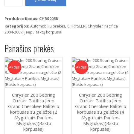
Chrysler
200
Sebring
Produkto Kodas:
CHRS0038
Cruiser
Kategorijos:
Automobilių prekės
,
CHRYSLER
,
Chrysler Pacifica
Pacifica
2004-2007
,
Jeep
,
Raktų korpusai
Jeep
Grand
Panašios prekės
Cherokee
Raktelio
Korpusas
Du
Akcija!
Akcija
Akcija!
Akcija
Geležte
(3
Mygtukai
+
Panikos
Chrysler 200 Sebring
Chrysler 200 Sebring
Mygtukas)
Cruiser Pacifica Jeep
Cruiser Pacifica Jeep
Grand Cherokee Raktelio
Grand Cherokee Raktelio
(Rakto
korpusas su geležte (2
korpusas su geležte (4
Korpusas)
Mygtukai+ Panikos
Mygtukai+ Panikos
Mygtukas)(Rakto
Mygtukas)(Rakto
korpusas)
korpusas)