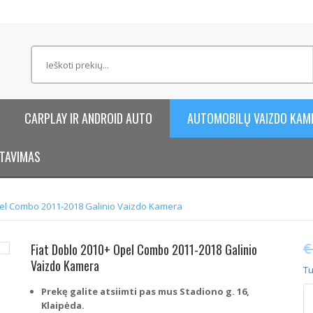
CARPLAY IR ANDROID AUTO
AUTOMOBILŲ VAIZDO KAM
TAVIMAS
pel Combo 2011-2018 Galinio Vaizdo Kamera
€
Fiat Doblo 2010+ Opel Combo 2011-2018 Galinio
Vaizdo Kamera
Tu
p
Prekę galite atsiimti pas mus Stadiono g. 16,
ki
Klaipėda.