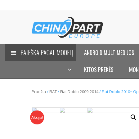
PAIEŠKA PAGAL MODELĮ
ANDROID MULTIMEDIJOS
KITOS PREKĖS
MON
Pradžia
/
FIAT
/
Fiat Doblo 2009-2014
/ Fiat Doblo 2010+ O
Akcija!