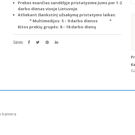
Fi
Prekes esančias sandėlyje pristatysime Jums per 1-2
D
darbo dienas visoje Lietuvoje.
20
Atliekant išankstinį užsakymą pristatymo laikas:
O
* Multimedijos: 5 – 9 darbo dienos
*
C
Kitos prekių grupės: 8 – 18 darbo dienų
20
20
Dalintis:
Ga
Pavyzdžiui,
va
k
P
K
Ga
do kamera