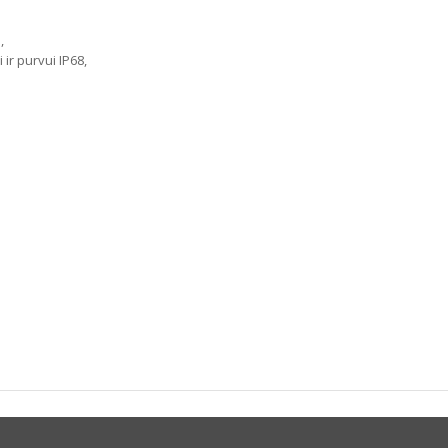
,
ir purvui IP68,