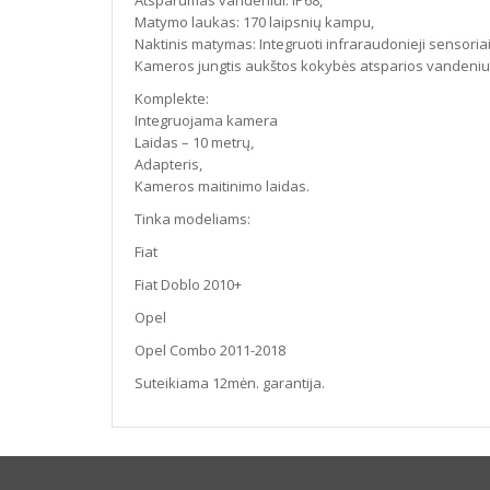
Atsparumas vandeniui: IP68,
Matymo laukas: 170 laipsnių kampu,
Naktinis matymas: Integruoti infraraudonieji sensoriai
Kameros jungtis aukštos kokybės atsparios vandeniui 
Komplekte:
Integruojama kamera
Laidas – 10 metrų,
Adapteris,
Kameros maitinimo laidas.
Tinka modeliams:
Fiat
Fiat Doblo 2010+
Opel
Opel Combo 2011-2018
Suteikiama 12mėn. garantija.