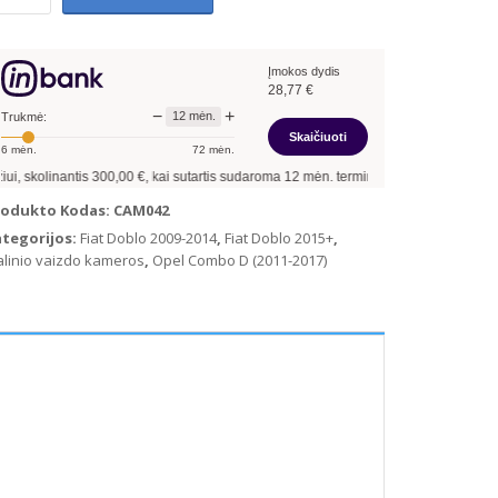
at
oblo
10+
Įmokos dydis
pel
28,77
€
ombo
−
+
12
mėn.
11-
Trukmė:
Skaičiuoti
18
6
mėn.
72
mėn.
linio
 skolinantis
300,00
€, kai sutartis sudaroma
12
mėn. terminui, metinė palūkanų no
izdo
amera
rodukto Kodas:
CAM042
ategorijos:
Fiat Doblo 2009-2014
,
Fiat Doblo 2015+
,
linio vaizdo kameros
,
Opel Combo D (2011-2017)