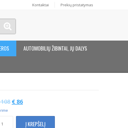
Kontaktai
Prekių pristatymas
EROS
AUTOMOBILIŲ ŽIBINTAI, JŲ DALYS
108
€
86
rime
rodukto
Į KREPŠELĮ
ekis: