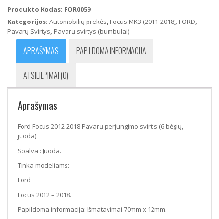
2012-
Produkto Kodas:
FOR0059
2018
Kategorijos:
Automobilių prekės
,
Focus MK3 (2011-2018)
,
FORD
,
Pavarų
Pavarų Svirtys
,
Pavarų svirtys (bumbulai)
perjungimo
svirtis
APRAŠYMAS
PAPILDOMA INFORMACIJA
(6
bėgių,
ATSILIEPIMAI (0)
juoda)
Aprašymas
Ford Focus 2012-2018 Pavarų perjungimo svirtis (6 bėgių,
juoda)
Spalva : Juoda.
Tinka modeliams:
Ford
Focus 2012 – 2018.
Papildoma informacija: Išmatavimai 70mm x 12mm.