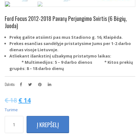
Ford Focus 2012-2018 Pavarų Perjungimo Svirtis (6 Bėgių,
Juoda)
Prekę galite atsiimti pas mus Stadiono g. 16, Klaipėda.
Prekes esančias sandėlyje pristatysime Jums per 1-2 darbo
dienas visoje Lietuvoje.
Atliekant išankstinį užsakymą pristatymo laikas:
* Multimedijos: 5 – 9 darbo dienos
* Kitos prekių
grupės: 8 – 18 darbo dienų
Dalintis:
€
18
€
14
Turime
produkto
Į KREPŠELĮ
kiekis:
Ford
Focus