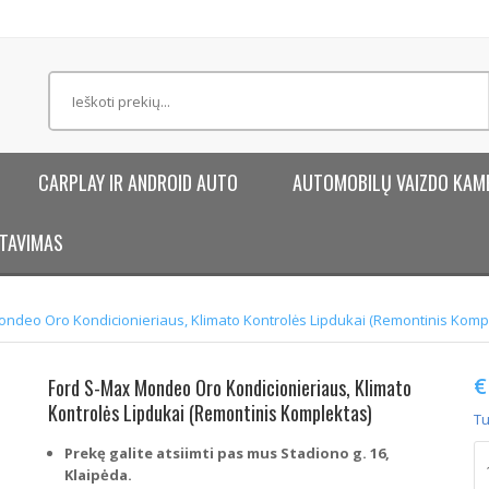
CARPLAY IR ANDROID AUTO
AUTOMOBILŲ VAIZDO KAM
TAVIMAS
ondeo Oro Kondicionieriaus, Klimato Kontrolės Lipdukai (Remontinis Komp
€
Ford S-Max Mondeo Oro Kondicionieriaus, Klimato
Kontrolės Lipdukai (Remontinis Komplektas)
Tu
p
Prekę galite atsiimti pas mus Stadiono g. 16,
ki
Klaipėda.