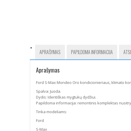
APRAŠYMAS
PAPILDOMA INFORMACIJA
ATSI
Aprašymas
Ford S-Max Mondeo Oro kondicionieriaus, klimato kon
Spalva: Juoda.
Dydis: Identiškas mygtukų dydžiui.
Papildoma informacija: remontinis komplektas nusitr
Tinka modeliams:
Ford
S-Max