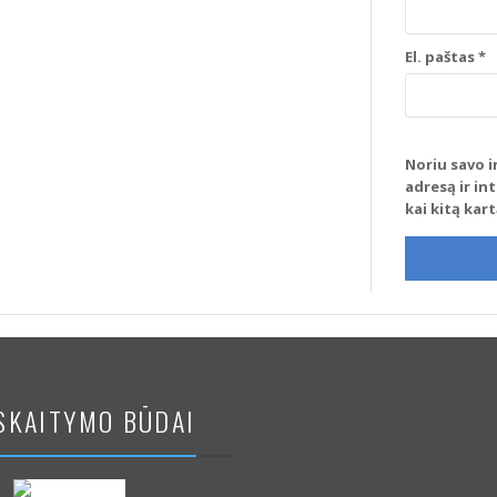
El. paštas
*
Noriu savo i
adresą ir in
kai kitą kar
SKAITYMO BŪDAI