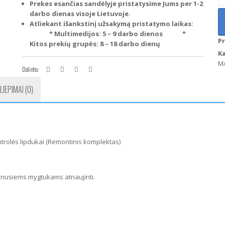
F
Prekes esančias sandėlyje pristatysime Jums per 1-2
S-
darbo dienas visoje Lietuvoje.
M
Atliekant išankstinį užsakymą pristatymo laikas:
M
* Multimedijos: 5 – 9 darbo dienos
*
P
O
Kitos prekių grupės: 8 – 18 darbo dienų
ko
K
kl
MA
Dalintis:
ko
li
LIEPIMAI (0)
(R
k
trolės lipdukai (Remontinis komplektas)
ynusiems mygtukams atnaujinti.