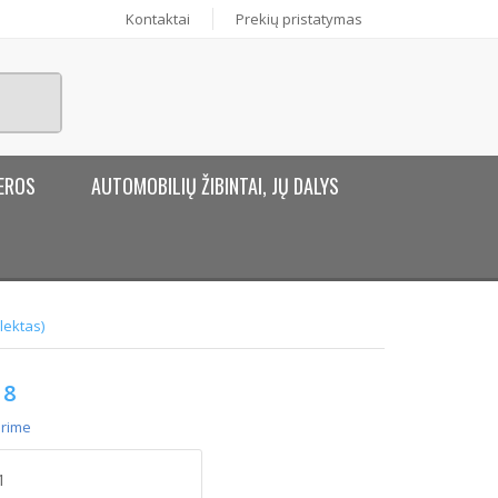
Kontaktai
Prekių pristatymas
EROS
AUTOMOBILIŲ ŽIBINTAI, JŲ DALYS
lektas)
8
rime
rodukto
ekis: