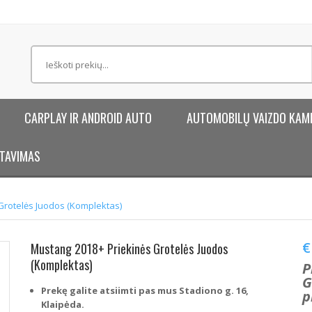
CARPLAY IR ANDROID AUTO
AUTOMOBILŲ VAIZDO KAM
TAVIMAS
Grotelės Juodos (Komplektas)
€
Mustang 2018+ Priekinės Grotelės Juodos
(Komplektas)
P
G
Prekę galite atsiimti pas mus Stadiono g. 16,
p
Klaipėda.