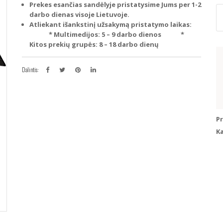
Prekes esančias sandėlyje pristatysime Jums per 1-2
p
darbo dienas visoje Lietuvoje.
ki
Atliekant išankstinį užsakymą pristatymo laikas:
M
* Multimedijos: 5 – 9 darbo dienos
*
20
Kitos prekių grupės: 8 – 18 darbo dienų
Pr
gr
J
Dalintis:
(K
Pavyzdžiui, skolinantis
300
P
K