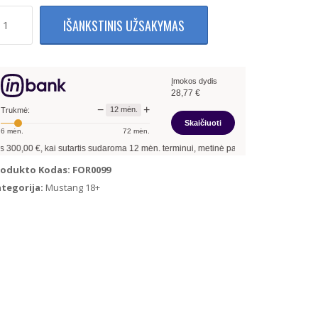
rodukto
IŠANKSTINIS UŽSAKYMAS
ekis:
ustang
18+
iekinės
Įmokos dydis
otelės
28,77
€
uodos
−
+
12
mėn.
omplektas)
Trukmė:
Skaičiuoti
6
mėn.
72
mėn.
,00
€, kai sutartis sudaroma
12
mėn. terminui, metinė palūkanų norma –
13,90
%
, 
rodukto Kodas:
FOR0099
ategorija:
Mustang 18+