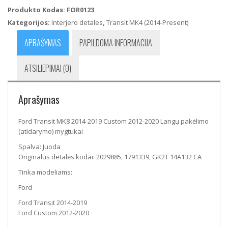
MK8
Produkto Kodas:
FOR0123
2014-
Kategorijos:
Interjero detales
,
Transit MK4 (2014-Present)
2019
Custom
APRAŠYMAS
PAPILDOMA INFORMACIJA
2012-
2020
ATSILIEPIMAI (0)
Langų
pakėlimo
(atidarymo)
Aprašymas
mygtukai
Ford Transit MK8 2014-2019 Custom 2012-2020 Langų pakėlimo
(atidarymo) mygtukai
Spalva: Juoda
Originalus detalės kodai: 2029885, 1791339, GK2T 14A132 CA
Tinka modeliams:
Ford
Ford Transit 2014-2019
Ford Custom 2012-2020