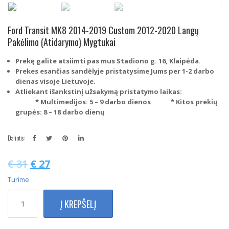
Ford Transit MK8 2014-2019 Custom 2012-2020 Langų
Pakėlimo (atidarymo) Mygtukai
Prekę galite atsiimti pas mus Stadiono g. 16, Klaipėda.
Prekes esančias sandėlyje pristatysime Jums per 1-2 darbo
dienas visoje Lietuvoje.
Atliekant išankstinį užsakymą pristatymo laikas:
* Multimedijos: 5 – 9 darbo dienos
* Kitos prekių
grupės: 8 – 18 darbo dienų
Dalintis:
€
31
€
27
Turime
produkto
Į KREPŠELĮ
kiekis:
Ford
Transit