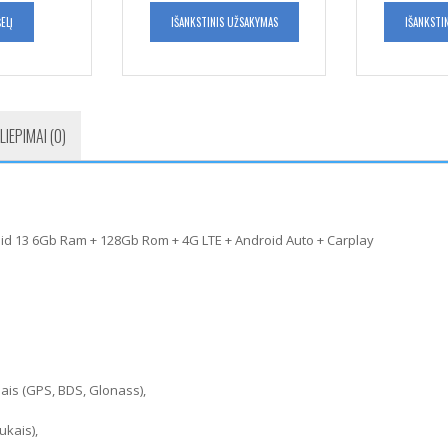
ELĮ
IŠANKSTINIS UŽSAKYMAS
IŠANKSTI
LIEPIMAI (0)
oid 13 6Gb Ram + 128Gb Rom + 4G LTE + Android Auto + Carplay
ais (GPS, BDS, Glonass),
ukais),