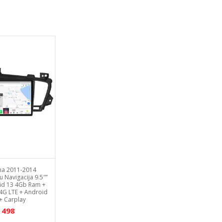
rplay
ma 2011-2014
u Navigacija 9.5″”
id 13 4Gb Ram +
4G LTE + Android
+ Carplay
498