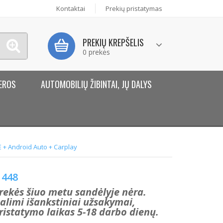
Kontaktai
Prekių pristatymas
PREKIŲ KREPŠELIS
0 prekės
EROS
AUTOMOBILIŲ ŽIBINTAI, JŲ DALYS
 + Android Auto + Carplay
448
rekės šiuo metu sandėlyje nėra.
alimi išankstiniai užsakymai,
ristatymo laikas 5-18 darbo dienų.