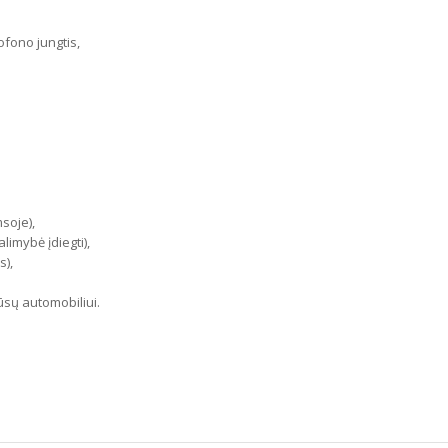
ofono jungtis,
soje),
imybė įdiegti),
s),
jūsų automobiliui.