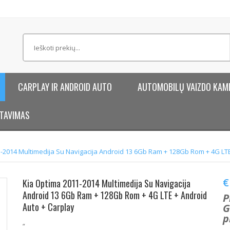
CARPLAY IR ANDROID AUTO
AUTOMOBILŲ VAIZDO KAM
TAVIMAS
-2014 Multimedija Su Navigacija Android 13 6Gb Ram + 128Gb Rom + 4G LTE
€
Kia Optima 2011-2014 Multimedija Su Navigacija
Android 13 6Gb Ram + 128Gb Rom + 4G LTE + Android
P
Auto + Carplay
G
p
“