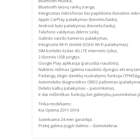
Bluetooth muzika,
Bluetooth laisvų rankų įranga,
Integruotas mikrofonas bei papildoma išvestinio mikr
Apple CarPlay palaikymas (bevielis/laidu),
Android Auto palaikymas (bevielis/laidu),
Telefono valdymas (Mirror Link),
Galinės vaizdo kameros palaikymas,
Integruota Wi-Fi stotelė (5GHz Wi-Fi palaikymas),
SIM kortelės lizdas 4G LTE interneto ryšiui,
2 išorinės USB jungtys
Google Play aplikacija (paruošta naudotis),
Naktinis rėžimas (galima naudotis išjungus ekraną tam
Padangų slėgio daviklių nuskaitymo funkcija (TPMS)(gal
Automobilio diagnostikos OBD2 pažinimas (palaikyma
Didelis kalbų palaikymas – pasirinkimas,
Ir dar milžiniškas funkcijų bei galimybių pasirinkimas 
Tinka modeliams:
Kia Optima 2011-2014.
Suteikiama 24 mėn garantija.
Prekę galima įsigyti dalimis – išsimokėtinai.