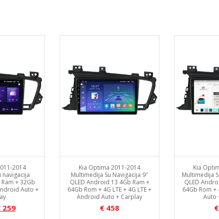
+
Ca
2011-2014
Kia Optima 2011-2014
Kia Opti
 navigacija
Multimedija Su Navigacija 9″
Multimedija S
 Ram + 32Gb
QLED Android 13 4Gb Ram +
QLED Andro
ndroid Auto +
64Gb Rom + 4G LTE + 4G LTE +
64Gb Rom + 
ay
Android Auto + Carplay
Auto 
€
259
€
458
€