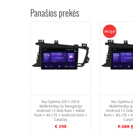
Panašios prekės
Akcija!
Akcija
Kia Optima 2011-2014
Kia Optima 
Multimedija Su Navigacija
Multimedija su
Android 13 4Gb Ram + 64Gb
Android 13 2Gb
Rom + 4G LTE + Android Auto +
Rom + 4G LTE + A
Carplay
Carpl
€
398
€
288