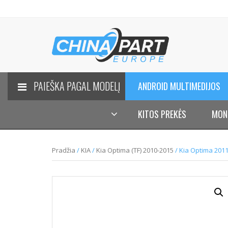
PAIEŠKA PAGAL MODELĮ
ANDROID MULTIMEDIJOS
KITOS PREKĖS
MON
Pradžia
/
KIA
/
Kia Optima (TF) 2010-2015
/ Kia Optima 2011