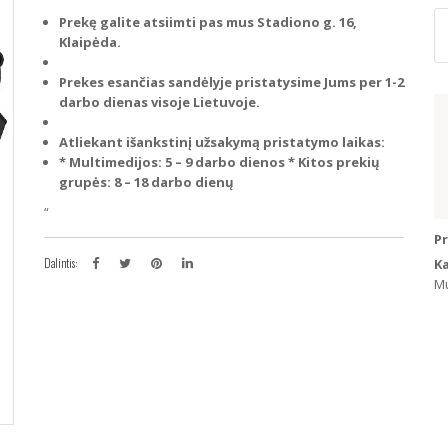
p
Prekę galite atsiimti pas mus Stadiono g. 16,
ki
Klaipėda.
Ki
O
Prekes esančias sandėlyje pristatysime Jums per 1-2
20
darbo dienas visoje Lietuvoje.
20
Mu
Atliekant išankstinį užsakymą pristatymo laikas:
S
* Multimedijos: 5 – 9 darbo dienos
* Kitos prekių
Na
grupės: 8 – 18 darbo dienų
A
Pavyzdžiui, skolinantis
448,00
€, kai 
“
13
6
P
R
Dalintis:
K
+
Mu
1
R
+
4
L
+
A
A