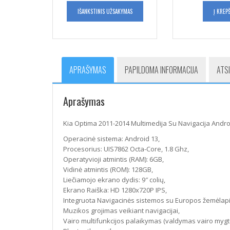
IŠANKSTINIS UŽSAKYMAS
Į KREPŠ
APRAŠYMAS
PAPILDOMA INFORMACIJA
ATSI
Aprašymas
Kia Optima 2011-2014 Multimedija Su Navigacija Andr
Operacinė sistema: Android 13,
Procesorius: UIS7862 Octa-Core, 1.8 Ghz,
Operatyvioji atmintis (RAM): 6GB,
Vidinė atmintis (ROM): 128GB,
Liečiamojo ekrano dydis: 9″ colių,
Ekrano Raiška: HD 1280x720P IPS,
Integruota Navigacinės sistemos su Europos žemėlapi
Muzikos grojimas veikiant navigacijai,
Vairo multifunkcijos palaikymas (valdymas vairo mygt