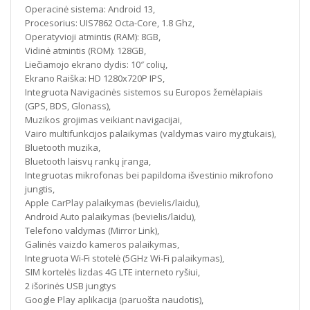
Operacinė sistema: Android 13,
Procesorius: UIS7862 Octa-Core, 1.8 Ghz,
Operatyvioji atmintis (RAM): 8GB,
Vidinė atmintis (ROM): 128GB,
Liečiamojo ekrano dydis: 10″ colių,
Ekrano Raiška: HD 1280x720P IPS,
Integruota Navigacinės sistemos su Europos žemėlapiais
(GPS, BDS, Glonass),
Muzikos grojimas veikiant navigacijai,
Vairo multifunkcijos palaikymas (valdymas vairo mygtukais),
Bluetooth muzika,
Bluetooth laisvų rankų įranga,
Integruotas mikrofonas bei papildoma išvestinio mikrofono
jungtis,
Apple CarPlay palaikymas (bevielis/laidu),
Android Auto palaikymas (bevielis/laidu),
Telefono valdymas (Mirror Link),
Galinės vaizdo kameros palaikymas,
Integruota Wi-Fi stotelė (5GHz Wi-Fi palaikymas),
SIM kortelės lizdas 4G LTE interneto ryšiui,
2 išorinės USB jungtys
Google Play aplikacija (paruošta naudotis),