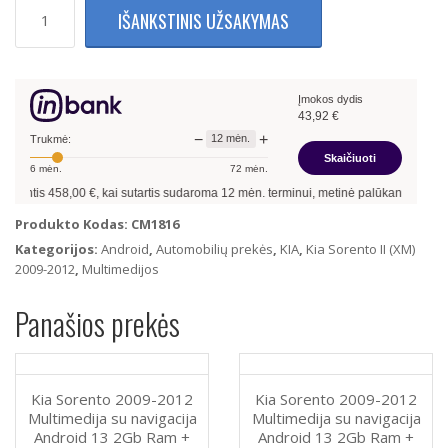
produkto
IŠANKSTINIS UŽSAKYMAS
kiekis:
Kia
Sorento
2009-
Įmokos dydis
2012
43,92
€
Multimedija
−
+
12
mėn.
Su
Trukmė:
Skaičiuoti
Navigacija
6
mėn.
72
mėn.
Android
ntis
458,00
€, kai sutartis sudaroma
12
mėn. terminui, metinė palūkanų norma –
13
13
8Gb
Produkto Kodas:
CM1816
Ram
Kategorijos:
Android
,
Automobilių prekės
,
KIA
,
Kia Sorento II (XM)
+
2009-2012
,
Multimedijos
128Gb
Rom
Panašios prekės
+
4G
LTE
+
Kia Sorento 2009-2012
Kia Sorento 2009-2012
Android
Multimedija su navigacija
Multimedija su navigacija
Auto
Android 13 2Gb Ram +
Android 13 2Gb Ram +
+