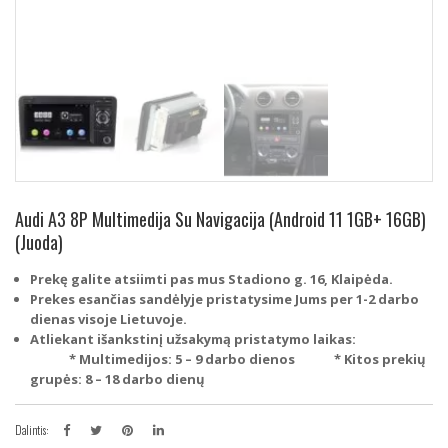
Audi A3 8P Multimedija Su Navigacija (Android 11 1GB+ 16GB)
(Juoda)
Prekę galite atsiimti pas mus Stadiono g. 16, Klaipėda.
Prekes esančias sandėlyje pristatysime Jums per 1-2 darbo
dienas visoje Lietuvoje.
Atliekant išankstinį užsakymą pristatymo laikas:
* Multimedijos: 5 – 9 darbo dienos
* Kitos prekių
grupės: 8 – 18 darbo dienų
Dalintis: