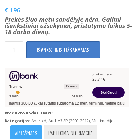
€
196
Prekės šiuo metu sandėlyje nėra. Galimi
išankstiniai užsakymai, pristatymo laikas 5-
18 darbo dienų.
produkto
IŠANKSTINIS UŽSAKYMAS
kiekis:
Audi
A3
8P
Įmokos dydis
Multimedija
28,77
€
su
−
+
12
mėn.
navigacija
Trukmė:
Skaičiuoti
(Android
6
mėn.
72
mėn.
11
linantis
300,00
€, kai sutartis sudaroma
12
mėn. terminui, metinė palūkanų norma
1GB+
16GB)
Produkto Kodas:
CM710
(Juoda)
Kategorijos:
Android
,
Audi A3 8P (2003-2012)
,
Multimedijos
APRAŠYMAS
PAPILDOMA INFORMACIJA