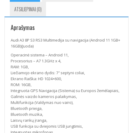
ATSILIEPIMAI (0)
Aprašymas
Audi A3 8P S3 RS3 Multimedija su navigacija (Android 11 1GB+
16GB)(Juoda)
Operacinė sistema – Android 11,
Procesorius – A7 1.3GHz x 4,
RAM: 1GB,
Liečiamojo ekrano dydis: 7″ septyni coliai,
Ekrano Raiška: HD 1024×600,
ROM: 16GB,
Integruota GPS Navigacija (Sistema) su Europos žemėlapiais,
Galinės vaizdo kameros palaikymas,
Multifunkcija (Valdymas nuo vairo),
Bluetooth prieiga,
Bluetooth muzika,
Laisvų rankų įranga,
USB funkcija su dviejomis USB jungtimis,
Integruotas mikrofonas,