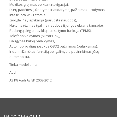
Muzikos grojimas veikiant navigacijai,
Durų padėties (uždarymo ir atidarymo) pažinimas – rodymas,
Integruota Wi-Fi stotele,
Google Play aplikacija (paruošta naudotis),
Naktinis rėžimas (galima naudotis išjungus ekraną tamsoje),
Padangų slėgio daviklių nuskaitymo funkcija (TPMS),
Telefono valdymas (Mirror Link),
Daugybės kalbų palaikymas,
Automobilio diagnostikos OBD2 pažinimas (palaikymas),
Ir dar milžiniškas funkcijų bei galimybių pasirinkimas jūsų
automobiliui.
Tinka modeliams:
Audi
A3 P8 Audi A3 8P 2003-2012.