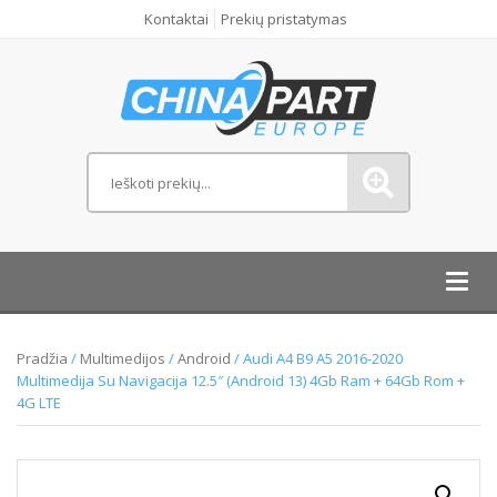
Kontaktai
Prekių pristatymas
Toggl
navig
Pradžia
/
Multimedijos
/
Android
/ Audi A4 B9 A5 2016-2020
Multimedija Su Navigacija 12.5″ (Android 13) 4Gb Ram + 64Gb Rom +
4G LTE