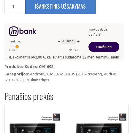
produkto
IŠANKSTINIS UŽSAKYMAS
kiekis:
Audi
A4
B9
Įmokos dydis
A5
63,48
€
2016-
−
+
12
mėn.
2020
Trukmė:
Skaičiuoti
Multimedija
6
mėn.
72
mėn.
Su
inantis
662,00
€, kai sutartis sudaroma
12
mėn. terminui, metinė palūkanų norma –
Navigacija
12.5″
Produkto Kodas:
CM1092
(Android
Kategorijos:
Android
,
Audi
,
Audi A4 B9 (2016-Present)
,
Audi A5
13)
(2016-2020)
,
Multimedijos
4Gb
Ram
Panašios prekės
+
64Gb
Rom
+
4G
LTE