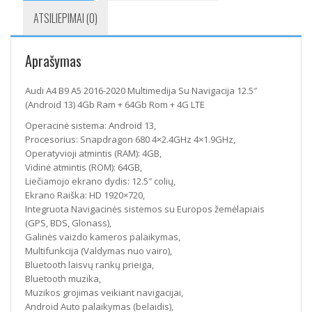
ATSILIEPIMAI (0)
Aprašymas
Audi A4 B9 A5 2016-2020 Multimedija Su Navigacija 12.5″
(Android 13) 4Gb Ram + 64Gb Rom + 4G LTE
Operacinė sistema: Android 13,
Procesorius: Snapdragon 680 4×2.4GHz 4×1.9GHz,
Operatyvioji atmintis (RAM): 4GB,
Vidinė atmintis (ROM): 64GB,
Liečiamojo ekrano dydis: 12.5″ colių,
Ekrano Raiška: HD 1920×720,
Integruota Navigacinės sistemos su Europos žemėlapiais
(GPS, BDS, Glonass),
Galinės vaizdo kameros palaikymas,
Multifunkcija (Valdymas nuo vairo),
Bluetooth laisvų rankų prieiga,
Bluetooth muzika,
Muzikos grojimas veikiant navigacijai,
Android Auto palaikymas (belaidis),