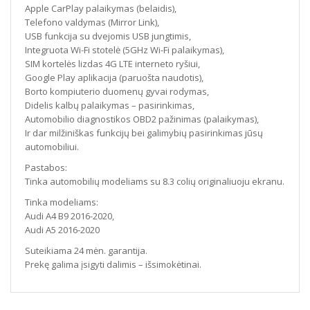
Apple CarPlay palaikymas (belaidis),
Telefono valdymas (Mirror Link),
USB funkcija su dvejomis USB jungtimis,
Integruota Wi-Fi stotelė (5GHz Wi-Fi palaikymas),
SIM kortelės lizdas 4G LTE interneto ryšiui,
Google Play aplikacija (paruošta naudotis),
Borto kompiuterio duomenų gyvai rodymas,
Didelis kalbų palaikymas – pasirinkimas,
Automobilio diagnostikos OBD2 pažinimas (palaikymas),
Ir dar milžiniškas funkcijų bei galimybių pasirinkimas jūsų
automobiliui.
Pastabos:
Tinka automobilių modeliams su 8.3 colių originaliuoju ekranu.
Tinka modeliams:
Audi A4 B9 2016-2020,
Audi A5 2016-2020
Suteikiama 24 mėn. garantija.
Prekę galima įsigyti dalimis – išsimokėtinai.