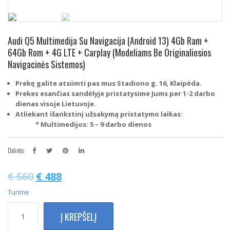
Audi Q5 Multimedija Su Navigacija (Android 13) 4Gb Ram +
64Gb Rom + 4G LTE + Carplay (Modeliams Be Originaliosios
Navigacinės Sistemos)
Prekę galite atsiimti pas mus Stadiono g. 16, Klaipėda.
Prekes esančias sandėlyje pristatysime Jums per 1-2 darbo
dienas visoje Lietuvoje.
Atliekant išankstinį užsakymą pristatymo laikas:
* Multimedijos: 5 – 9 darbo dienos
Dalintis:
€
560
€
488
Turime
produkto
Į KREPŠELĮ
kiekis:
Audi