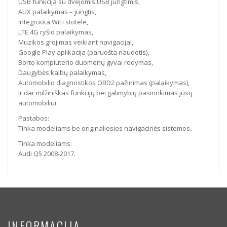
USB funkcija su dvejomis USB jungtimis,
AUX palaikymas – jungtis,
Integruota WiFi stotele,
LTE 4G ryšio palaikymas,
Muzikos grojimas veikiant navigacijai,
Google Play aplikacija (paruošta naudotis),
Borto kompiuterio duomenų gyvai rodymas,
Daugybės kalbų palaikymas,
Automobilio diagnostikos OBD2 pažinimas (palaikymas),
Ir dar milžiniškas funkcijų bei galimybių pasirinkimas jūsų
automobiliui.
Pastabos:
Tinka modeliams be originaliosios navigacinės sistemos.
Tinka modeliams:
Audi Q5 2008-2017.
INFORMACIJA