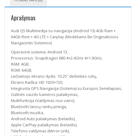
Aprašymas
Audi Q5 Multimedija su navigacija (Android 13) 4Gb Ram +
64Gb Rom + 4G LTE + Carplay (Modeliams Be Originaliosios
Navigacinės Sistemos)
Operacinė sistema: Android 13,
Procesorius: Snapdragon 680 4×2.4GHz 4×1.9GHz,
RAM: 4GB,
ROM: 64GB,
Liečiamojo ekrano dydis: 10.25″ dešimties colių,
Ekrano Raiška: HD 1920×720,
Integruota GPS Navigacija (Sistema) su Europos žemėlapiais,
Galinės vaizdo kameros palaikymas,
Multifunkcija (Valdymas nuo vairo),
Bluetooth laisvų rankų prieiga,
Bluetooth muzika,
Android Auto palaikymas (belaidis),
Apple CarPlay palaikymas (belaidis),
Telefono valdymas (Mirror Link),