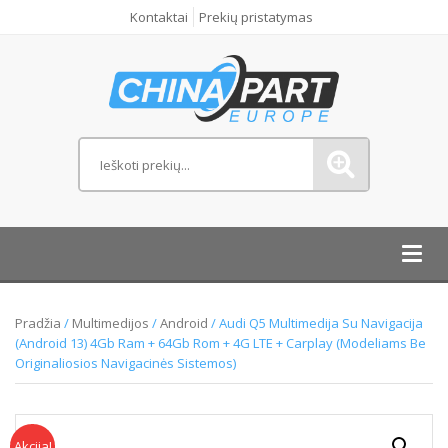
Kontaktai
Prekių pristatymas
Toggl
navig
Pradžia
/
Multimedijos
/
Android
/ Audi Q5 Multimedija Su Navigacija
(Android 13) 4Gb Ram + 64Gb Rom + 4G LTE + Carplay (Modeliams Be
Originaliosios Navigacinės Sistemos)
Akcija!