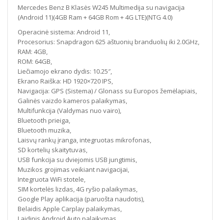
Mercedes Benz B Klasės W245 Multimedija su navigacija
(Android 11)(4GB Ram + 64GB Rom + 4G LTE)(NTG 4.0)
Operacinė sistema: Android 11,
Procesorius: Snapdragon 625 aštuonių branduolių iki 2.0GHz,
RAM: 4GB,
ROM: 64GB,
Liečiamojo ekrano dydis: 10.25″,
Ekrano Raiška: HD 1920×720 IPS,
Navigacija: GPS (Sistema) / Glonass su Europos žemėlapiais,
Galinės vaizdo kameros palaikymas,
Multifunkcija (Valdymas nuo vairo),
Bluetooth prieiga,
Bluetooth muzika,
Laisvų rankų įranga, integruotas mikrofonas,
SD kortelių skaitytuvas,
USB funkcija su dviejomis USB jungtimis,
Muzikos grojimas veikiant navigacijai,
Integruota WiFi stotele,
SIM kortelės lizdas, 4G ryšio palaikymas,
Google Play aplikacija (paruošta naudotis),
Belaidis Apple Carplay palaikymas,
Laidinis Android Auto palaikymas,