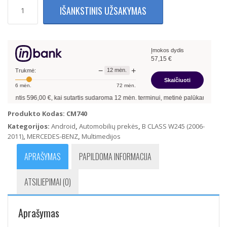
produkto
IŠANKSTINIS UŽSAKYMAS
kiekis:
Mercedes
Benz
B
Įmokos dydis
Klasės
57,15
€
W245
−
+
12
mėn.
Multimedija
Trukmė:
Skaičiuoti
su
6
mėn.
72
mėn.
navigacija
nantis
596,00
€, kai sutartis sudaroma
12
mėn. terminui, metinė palūkanų norma –
(Android
11)
Produkto Kodas:
CM740
(4GB
Kategorijos:
Android
,
Automobilių prekės
,
B CLASS W245 (2006-
Ram
2011)
,
MERCEDES-BENZ
,
Multimedijos
+
64GB
APRAŠYMAS
PAPILDOMA INFORMACIJA
Rom
+
ATSILIEPIMAI (0)
4G
LTE)
(NTG
Aprašymas
4.0)