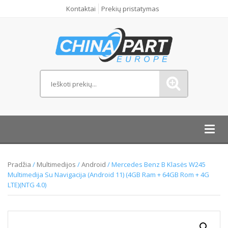
Kontaktai
Prekių pristatymas
Toggl
navig
Pradžia
/
Multimedijos
/
Android
/ Mercedes Benz B Klasės W245
Multimedija Su Navigacija (Android 11) (4GB Ram + 64GB Rom + 4G
LTE)(NTG 4.0)