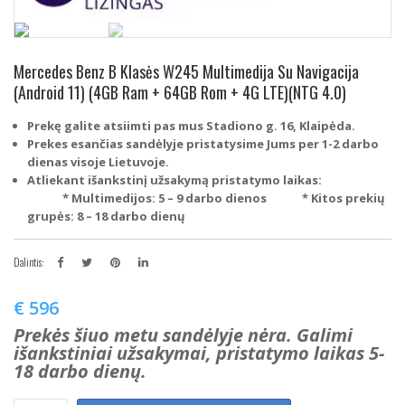
Mercedes Benz B Klasės W245 Multimedija Su Navigacija
(Android 11) (4GB Ram + 64GB Rom + 4G LTE)(NTG 4.0)
Prekę galite atsiimti pas mus Stadiono g. 16, Klaipėda.
Prekes esančias sandėlyje pristatysime Jums per 1-2 darbo
dienas visoje Lietuvoje.
Atliekant išankstinį užsakymą pristatymo laikas:
* Multimedijos: 5 – 9 darbo dienos
* Kitos prekių
grupės: 8 – 18 darbo dienų
Dalintis:
€
596
Prekės šiuo metu sandėlyje nėra. Galimi
išankstiniai užsakymai, pristatymo laikas 5-
18 darbo dienų.