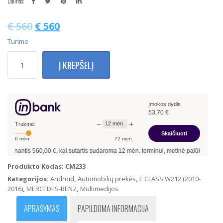
Dalintis:
€
560
€
560
Turime
produkto
Į KREPŠELĮ
kiekis:
Mercedes
Benz
E
Įmokos dydis
Klasės
53,70
€
W212
−
+
12
mėn.
Multimedija
Trukmė:
Skaičiuoti
Su
6
mėn.
72
mėn.
Navigacija
tis
560,00
€, kai sutartis sudaroma
12
mėn. terminui, metinė palūkanų norma –
13,
10.25
Colių
Produkto Kodas:
CM233
(Android
Kategorijos:
Android
,
Automobilių prekės
,
E CLASS W212 (2010-
12)
2016)
,
MERCEDES-BENZ
,
Multimedijos
ID8
4+64
APRAŠYMAS
PAPILDOMA INFORMACIJA
NTG