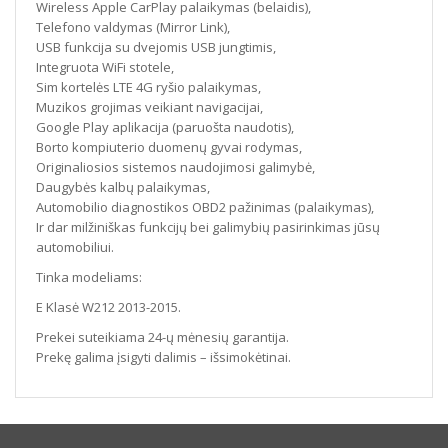
Wireless Apple CarPlay palaikymas (belaidis),
Telefono valdymas (Mirror Link),
USB funkcija su dvejomis USB jungtimis,
Integruota WiFi stotele,
Sim kortelės LTE 4G ryšio palaikymas,
Muzikos grojimas veikiant navigacijai,
Google Play aplikacija (paruošta naudotis),
Borto kompiuterio duomenų gyvai rodymas,
Originaliosios sistemos naudojimosi galimybė,
Daugybės kalbų palaikymas,
Automobilio diagnostikos OBD2 pažinimas (palaikymas),
Ir dar milžiniškas funkcijų bei galimybių pasirinkimas jūsų
automobiliui.
Tinka modeliams:
E Klasė W212 2013-2015.
Prekei suteikiama 24-ų mėnesių garantija.
Prekę galima įsigyti dalimis – išsimokėtinai.