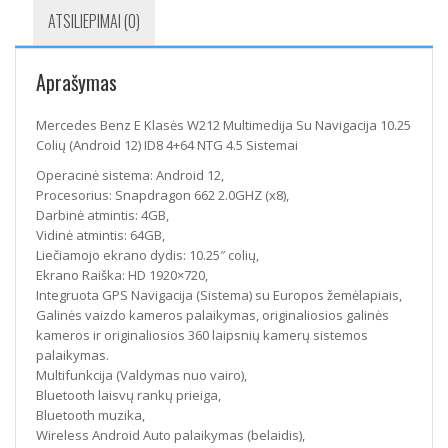
4.5
ATSILIEPIMAI (0)
Sistemai
Aprašymas
Mercedes Benz E Klasės W212 Multimedija Su Navigacija 10.25
Colių (Android 12) ID8 4+64 NTG 4.5 Sistemai
Operacinė sistema: Android 12,
Procesorius: Snapdragon 662 2.0GHZ (x8),
Darbinė atmintis: 4GB,
Vidinė atmintis: 64GB,
Liečiamojo ekrano dydis: 10.25″ colių,
Ekrano Raiška: HD 1920×720,
Integruota GPS Navigacija (Sistema) su Europos žemėlapiais,
Galinės vaizdo kameros palaikymas, originaliosios galinės
kameros ir originaliosios 360 laipsnių kamerų sistemos
palaikymas.
Multifunkcija (Valdymas nuo vairo),
Bluetooth laisvų rankų prieiga,
Bluetooth muzika,
Wireless Android Auto palaikymas (belaidis),