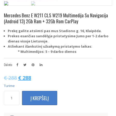
Mercedes Benz E W211 CLS W219 Multimedija Su Navigacija
(Android 13) 2Gb Ram + 32Gb Rom CarPlay
Prekę galite atsiimti pas mus Stadiono g. 16, Klaipėda.
Prekes esančias sandėlyje pristatysime Jums per 1-2 darbo
dienas visoje Lietuvoje.
Atliekant išankstinį užsakymą pristatymo laikas:
* Multimedijos: 5 – 9 darbo dienos
Dalintis:
€
288
€
288
Turime
produkto
Į KREPŠELĮ
kiekis:
Mercedes
Benz
E