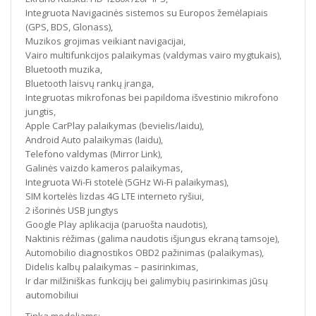
Integruota Navigacinės sistemos su Europos žemėlapiais
(GPS, BDS, Glonass),
Muzikos grojimas veikiant navigacijai,
Vairo multifunkcijos palaikymas (valdymas vairo mygtukais),
Bluetooth muzika,
Bluetooth laisvų rankų įranga,
Integruotas mikrofonas bei papildoma išvestinio mikrofono
jungtis,
Apple CarPlay palaikymas (bevielis/laidu),
Android Auto palaikymas (laidu),
Telefono valdymas (Mirror Link),
Galinės vaizdo kameros palaikymas,
Integruota Wi-Fi stotelė (5GHz Wi-Fi palaikymas),
SIM kortelės lizdas 4G LTE interneto ryšiui,
2 išorinės USB jungtys
Google Play aplikacija (paruošta naudotis),
Naktinis rėžimas (galima naudotis išjungus ekraną tamsoje),
Automobilio diagnostikos OBD2 pažinimas (palaikymas),
Didelis kalbų palaikymas – pasirinkimas,
Ir dar milžiniškas funkcijų bei galimybių pasirinkimas jūsų
automobiliui