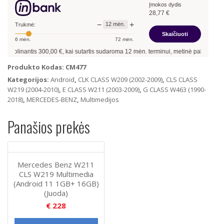
Įmokos dydis
W211
28,77
€
CLS
−
+
12
mėn.
W219
Trukmė:
Skaičiuoti
Multimedija
6
mėn.
72
mėn.
su
kolinantis
300,00
€, kai sutartis sudaroma
12
mėn. terminui, metinė palūkanų norm
navigacija
(Android
Produkto Kodas:
CM477
13)
Kategorijos:
Android
,
CLK CLASS W209 (2002-2009)
,
CLS CLASS
2Gb
W219 (2004-2010)
,
E CLASS W211 (2003-2009)
,
G CLASS W463 (1990-
Ram
2018)
,
MERCEDES-BENZ
,
Multimedijos
+
32Gb
Panašios prekės
Rom
CarPlay
Mercedes Benz W211
CLS W219 Multimedia
(Android 11 1GB+ 16GB)
(Juoda)
€
228