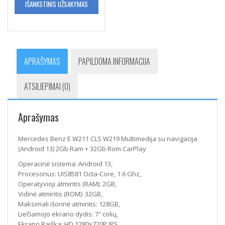
IŠANKSTINIS UŽSAKYMAS
APRAŠYMAS
PAPILDOMA INFORMACIJA
ATSILIEPIMAI (0)
Aprašymas
Mercedes Benz E W211 CLS W219 Multimedija su navigacija
(Android 13) 2Gb Ram + 32Gb Rom CarPlay
Operacinė sistema: Android 13,
Procesorius: UIS8581 Octa-Core, 1.6 Ghz,
Operatyvioji atmintis (RAM): 2GB,
Vidinė atmintis (ROM): 32GB,
Maksimali išorinė atmintis: 128GB,
Liečiamojo ekrano dydis: 7″ colių,
Ekrano Raiška: HD 1280x720P IPS,