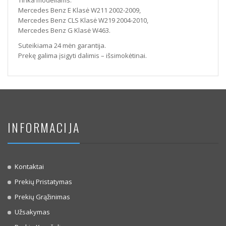
Tinka modeliams:
Mercedes Benz E Klasė W211 2002-2009,
Mercedes Benz CLS Klasė W219 2004-2010,
Mercedes Benz G Klasė W463.
Suteikiama 24 mėn garantija.
Prekę galima įsigyti dalimis – išsimokėtinai.
INFORMACIJA
Kontaktai
Prekių Pristatymas
Prekių Grąžinimas
Užsakymas