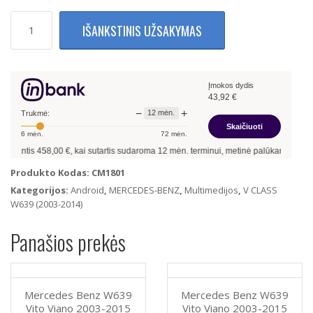
produkto
IŠANKSTINIS UŽSAKYMAS
kiekis:
Mercedes
Benz
W639
Įmokos dydis
Vito
43,92
€
Viano
−
+
12
mėn.
2003-
Trukmė:
Skaičiuoti
2015
6
mėn.
72
mėn.
Multimedija
antis
458,00
€, kai sutartis sudaroma
12
mėn. terminui, metinė palūkanų norma –
1
Su
Navigacija
Produkto Kodas:
CM1801
10"
Kategorijos:
Android
,
MERCEDES-BENZ
,
Multimedijos
,
V CLASS
QLED
W639 (2003-2014)
Android
13
Panašios prekės
4Gb
Ram
+
64Gb
Mercedes Benz W639
Mercedes Benz W639
Rom
Vito Viano 2003-2015
Vito Viano 2003-2015
+