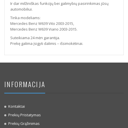
Ir dar milžiniškas funkcijų bei galimybių pasirinkimas jūsų
automobiliui.
Tinka modeliams:
Mercedes Benz W639 Vito 2003-2015,
Mercedes Benz W639 Viano 2003-2015.
Suteikiama 24 mėn garantija.
Prekę galima įsigyti dalimis – išsimokėtinai.
INFORMACIJA
Kontaktai
Prekių Pristatymas
Prekių Grąžinimas