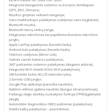
Ekrano Raiška: HD 1280x720P QLED,
Integruota Navigacinės sistemos su Europos žemėlapiais
(GPS, BDS, Glonass),
Muzikos grojimas veikiant navigacijai,
Vairo multifunkcijos palaikymas (valdymas vairo mygtukais),
Bluetooth muzika,
Bluetooth laisvų rankų įranga,
Integruotas mikrofonas bei papildoma išvestinio mikrofono
jungtis,
Apple CarPlay palaikymas (bevielis/laidu),
Android Auto palaikymas (bevielis/laidu),
Telefono valdymas (Mirror Link),
Galinės vaizdo kameros palaikymas,
360° parkavimo sistemos palaikymas (diegama atskirai),
Integruota Wi-Fi stotelė (5GHz Wi-Fi palaikymas),
SIM kortelės lizdas 4G LTE interneto ryšiui,
2 išorinės USB jungtys
Google Play aplikacija (paruošta naudotis),
Naktinis rėžimas (galima naudotis išjungus ekraną tamsoje),
Padangų slėgio daviklių nuskaitymo funkcija (TPMS)(galimybė
įdiegti),
Automobilio diagnostikos OBD2 pažinimas (palaikymas),
Didelis kalbų palaikymas – pasirinkimas,