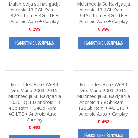
Multimedija su navigacija
Multimedija Su Navigacija
4G
Android 13 2Gb Ram +
Android 13 4Gb Ram +
LTE
32Gb Rom + 4G LTE +
64Gb Rom + 4G LTE +
+
Android Auto + Carplay
Android Auto + Carplay
4G
€
288
€
396
LTE
+
Android
IŠANKSTINIS UŽSAKYMAS
IŠANKSTINIS UŽSAKYMAS
Auto
+
Carplay
Mercedes Benz W639
Mercedes Benz W639
Vito Viano 2003-2015
Vito Viano 2003-2015
Multimedija Su Navigacija
Multimedija Su Navigacija
10.36″ QLED Android 13
Android 13 8Gb Ram +
4Gb Ram + 64Gb Rom +
128Gb Rom + 4G LTE +
4G LTE + Android Auto +
Android Auto + Carplay
Carplay
€
458
€
498
IŠANKSTINIS UŽSAKYMAS