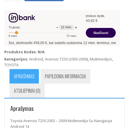
Avensis
T250
Įmokos dydis
2003
43,92
€
–
−
+
12
mėn.
2009
Trukmė:
Skaičiuoti
Multimedija
6
mėn.
72
mėn.
Su
olinantis
458,00
€, kai sutartis sudaroma
12
mėn. terminui, metinė palūkanų norm
Navigacija
Android
Produkto Kodas:
N/A
14
Kategorijos:
Android
,
Avensis T250 (2003-2009)
,
Multimedijos
,
TOYOTA
APRAŠYMAS
PAPILDOMA INFORMACIJA
ATSILIEPIMAI (0)
Aprašymas
Toyota Avensis T250 2003 – 2009 Multimedija Su Navigacija
Android 14