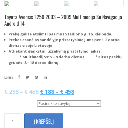
Toyota Avensis T250 2003 – 2009 Multimedija Su Navigacija
Android 14
Prekę galite atsiimti pas mus Stadiono g. 16, Klaipėda.
Prekes esančias sandėlyje pristatysime Jums per 1-2 darbo
dienas visoje Lietuvoje.
Atliekant išankstinį užsakymą pristatymo laikas:
* Multimedijos: 5 – 9 darbo dienos
* Kitos prekių
grupės: 8 – 18 darbo dienų
Dalintis:
€
238
–
€
458
€
188
–
€
458
Multimedijos tipas
produkto
Į KREPŠELĮ
kiekis:
Toyota