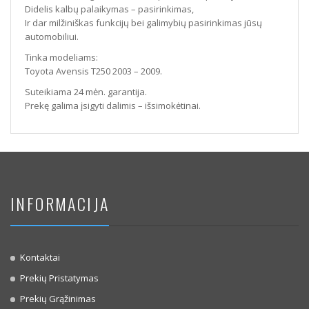
Didelis kalbų palaikymas – pasirinkimas,
Ir dar milžiniškas funkcijų bei galimybių pasirinkimas jūsų
automobiliui.
Tinka modeliams:
Toyota Avensis T250 2003 – 2009.
Suteikiama 24 mėn. garantija.
Prekę galima įsigyti dalimis – išsimokėtinai.
INFORMACIJA
Kontaktai
Prekių Pristatymas
Prekių Grąžinimas