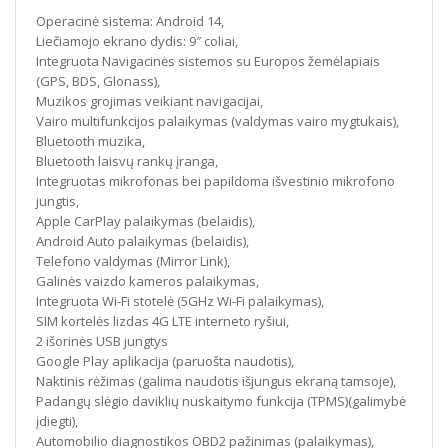
Operacinė sistema: Android 14,
Liečiamojo ekrano dydis: 9″ coliai,
Integruota Navigacinės sistemos su Europos žemėlapiais
(GPS, BDS, Glonass),
Muzikos grojimas veikiant navigacijai,
Vairo multifunkcijos palaikymas (valdymas vairo mygtukais),
Bluetooth muzika,
Bluetooth laisvų rankų įranga,
Integruotas mikrofonas bei papildoma išvestinio mikrofono
jungtis,
Apple CarPlay palaikymas (belaidis),
Android Auto palaikymas (belaidis),
Telefono valdymas (Mirror Link),
Galinės vaizdo kameros palaikymas,
Integruota Wi-Fi stotelė (5GHz Wi-Fi palaikymas),
SIM kortelės lizdas 4G LTE interneto ryšiui,
2 išorinės USB jungtys
Google Play aplikacija (paruošta naudotis),
Naktinis rėžimas (galima naudotis išjungus ekraną tamsoje),
Padangų slėgio daviklių nuskaitymo funkcija (TPMS)(galimybė
įdiegti),
Automobilio diagnostikos OBD2 pažinimas (palaikymas),