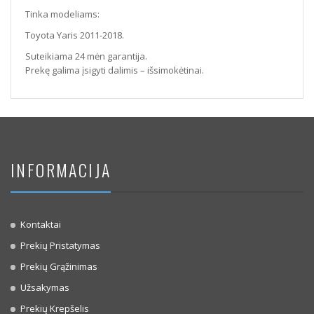
Tinka modeliams:
Toyota Yaris 2011-2018.
Suteikiama 24 mėn garantija.
Prekę galima įsigyti dalimis – išsimokėtinai.
INFORMACIJA
Kontaktai
Prekių Pristatymas
Prekių Grąžinimas
Užsakymas
Prekių Krepšelis