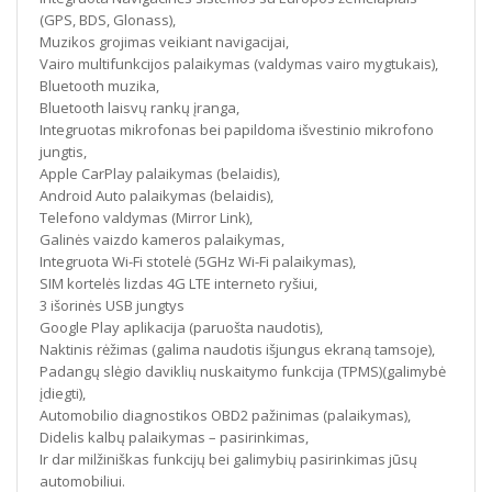
(GPS, BDS, Glonass),
Muzikos grojimas veikiant navigacijai,
Vairo multifunkcijos palaikymas (valdymas vairo mygtukais),
Bluetooth muzika,
Bluetooth laisvų rankų įranga,
Integruotas mikrofonas bei papildoma išvestinio mikrofono
jungtis,
Apple CarPlay palaikymas (belaidis),
Android Auto palaikymas (belaidis),
Telefono valdymas (Mirror Link),
Galinės vaizdo kameros palaikymas,
Integruota Wi-Fi stotelė (5GHz Wi-Fi palaikymas),
SIM kortelės lizdas 4G LTE interneto ryšiui,
3 išorinės USB jungtys
Google Play aplikacija (paruošta naudotis),
Naktinis rėžimas (galima naudotis išjungus ekraną tamsoje),
Padangų slėgio daviklių nuskaitymo funkcija (TPMS)(galimybė
įdiegti),
Automobilio diagnostikos OBD2 pažinimas (palaikymas),
Didelis kalbų palaikymas – pasirinkimas,
Ir dar milžiniškas funkcijų bei galimybių pasirinkimas jūsų
automobiliui.