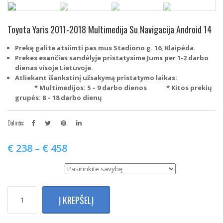
Toyota Yaris 2011-2018 Multimedija Su Navigacija Android 14
Prekę galite atsiimti pas mus Stadiono g. 16, Klaipėda.
Prekes esančias sandėlyje pristatysime Jums per 1-2 darbo
dienas visoje Lietuvoje.
Atliekant išankstinį užsakymą pristatymo laikas:
* Multimedijos: 5 – 9 darbo dienos
* Kitos prekių
grupės: 8 – 18 darbo dienų
Dalintis:
€
238
–
€
458
Multimedijos tipas
produkto
Į KREPŠELĮ
kiekis:
Toyota
Yaris