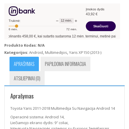
2011-
Įmokos dydis
2018
43,92
€
Multimedija
−
+
12
mėn.
Su
Trukmė:
Skaičiuoti
Navigacija
6
mėn.
72
mėn.
Android
skolinantis
458,00
€, kai sutartis sudaroma
12
mėn. terminui, metinė palūkanų nor
14
Produkto Kodas:
N/A
Kategorijos:
Android
,
Multimedijos
,
Yaris XP150 (2013-)
APRAŠYMAS
PAPILDOMA INFORMACIJA
ATSILIEPIMAI (0)
Aprašymas
Toyota Yaris 2011-2018 Multimedija Su Navigacija Android 14
Operacinė sistema: Android 14,
Liečiamojo ekrano dydis: 9″ coliai,
Integruota Navigacinės sistemos su Europos žemėlapiais