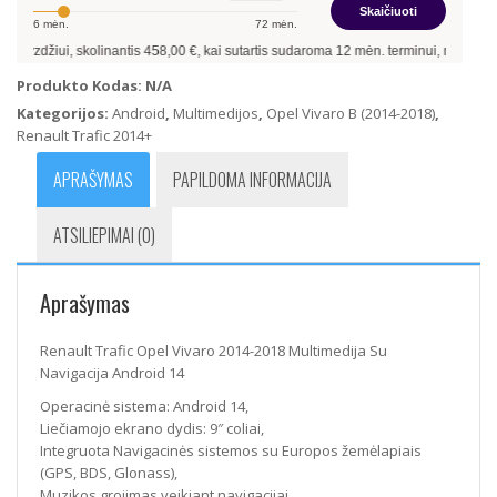
Skaičiuoti
Multimedija
6
mėn.
72
mėn.
Su
, skolinantis
458,00
€, kai sutartis sudaroma
12
mėn. terminui, metinė palūkanų n
Navigacija
Android
Produkto Kodas:
N/A
14
Kategorijos:
Android
,
Multimedijos
,
Opel Vivaro B (2014-2018)
,
Renault Trafic 2014+
APRAŠYMAS
PAPILDOMA INFORMACIJA
ATSILIEPIMAI (0)
Aprašymas
Renault Trafic Opel Vivaro 2014-2018 Multimedija Su
Navigacija Android 14
Operacinė sistema: Android 14,
Liečiamojo ekrano dydis: 9″ coliai,
Integruota Navigacinės sistemos su Europos žemėlapiais
(GPS, BDS, Glonass),
Muzikos grojimas veikiant navigacijai,