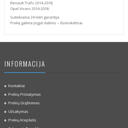
Renault Trafic 2014-2018,
Opel Vivaro 2014-2018.
Suteikiama 24 mėn garantija.
Prekę galima įsigyti dalimis – išsimokėtinai.
INFORMACIJA
Kontaktai
Prekių Pristatymas
Prekių Grąžinimas
Užsakymas
Prekių Krepšelis