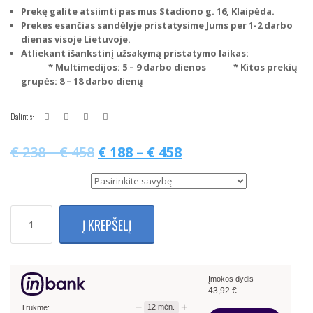
Prekę galite atsiimti pas mus Stadiono g. 16, Klaipėda.
Prekes esančias sandėlyje pristatysime Jums per 1-2 darbo
dienas visoje Lietuvoje.
Atliekant išankstinį užsakymą pristatymo laikas:
* Multimedijos: 5 – 9 darbo dienos
* Kitos prekių
grupės: 8 – 18 darbo dienų
Dalintis:
€
238
–
€
458
€
188
–
€
458
Multimedijos tipas
produkto
Į KREPŠELĮ
kiekis:
Renault
Trafic
Opel
Įmokos dydis
Vivaro
43,92
€
2014-
−
+
12
mėn.
2018
Trukmė: