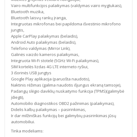
Vairo multifunkcijos palaikymas (valdymas vairo mygtukais),
Bluetooth muzika,
Bluetooth laisvų rankų įranga,
Integruotas mikrofonas bei papildoma išvestinio mikrofono
jungtis,
Apple CarPlay palaikymas (belaidis),
Android Auto palaikymas (belaidis),
Telefono valdymas (Mirror Link),
Galinės vaizdo kameros palaikymas,
Integruota Wi-Fi stotelė (5GHz Wi-Fi palaikymas),
SIM kortelės lizdas 4G LTE interneto ryšiui,
3 išorinės USB jungtys
Google Play aplikacija (paruošta naudotis),
Naktinis rėžimas (galima naudotis išjungus ekraną tamsoje),
Padangų slėgio daviklių nuskaitymo funkcija (TPMS)(galimybė
įdiegti),
Automobilio diagnostikos OBD2 pažinimas (palaikymas),
Didelis kalbų palaikymas – pasirinkimas,
Ir dar milžiniškas funkcijų bei galimybių pasirinkimas jūsų
automobiliui.
Tinka modeliams: